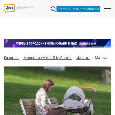
Квартиры от ЮгСтройИнвест
Главная
Новости «Живой Кубани»
Жизнь
Маткапитал теперь можно будет получить вдвое быстрее