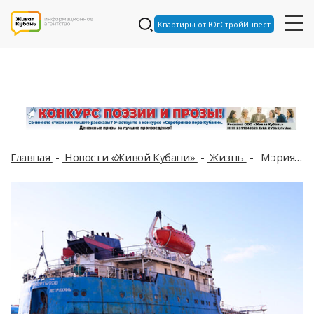
Квартиры от ЮгСтройИнвест
Главная
Новости «Живой Кубани»
Жизнь
Мэрия Анапы намного увеличила сумму претензий за крушение танкеров с мазутом