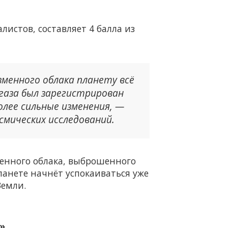
листов, составляет 4 балла из
зменного облака планету всё
газа был зарегистрирован
олее сильные изменения, —
мических исследований.
менного облака, выброшенного
ланете начнёт успокаиваться уже
Земли.
»
.