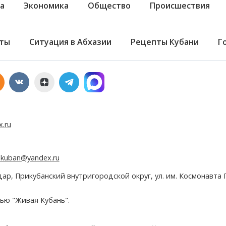
а
Экономика
Общество
Происшествия
ты
Ситуация в Абхазии
Рецепты Кубани
Г
x.ru
e.kuban@yandex.ru
дар, Прикубанский внутригородской округ, ул. им. Космонавта Г
ью "Живая Кубань".