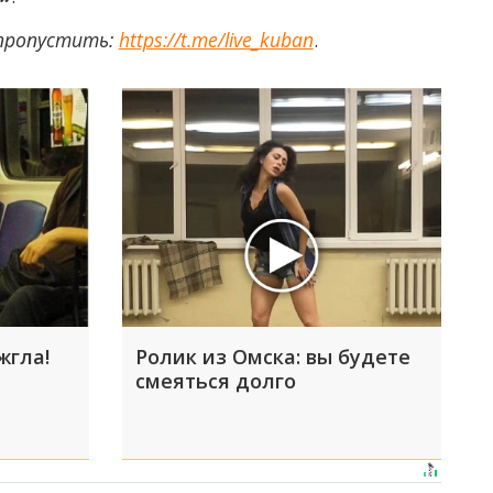
 пропустить:
https://t.me/live_kuban
.
жгла!
Ролик из Омска: вы будете
смеяться долго