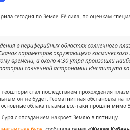
ла сегодня по Земле. Её сила, по оценкам специа
дения в периферийных областях солнечного пла
 Скачок параметров окружающего космического 
кому времени, а около 4:30 утра произошли наиб
оратории солнечной астрономии Института кос
т геошторм стал последствием прохождения плаз
ьным он не будет. Геомагнитная обстановка на п
ак основные облака плазмы всё-таки прошли мимо 
 буря с опозданием накроет Землю в пятницу.
 магнитная буря
, сообщала ранее
«Живая Кубань