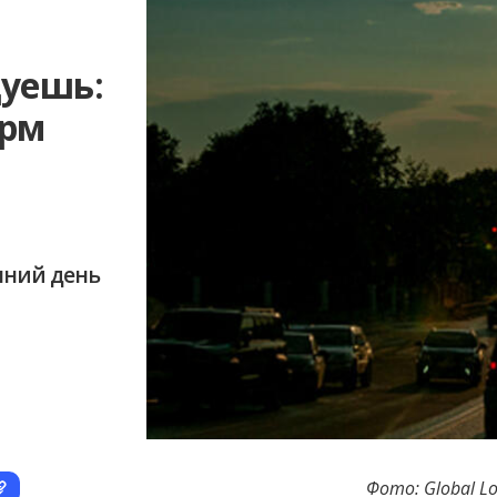
уешь:
орм
шний день
Фото: Global Lo