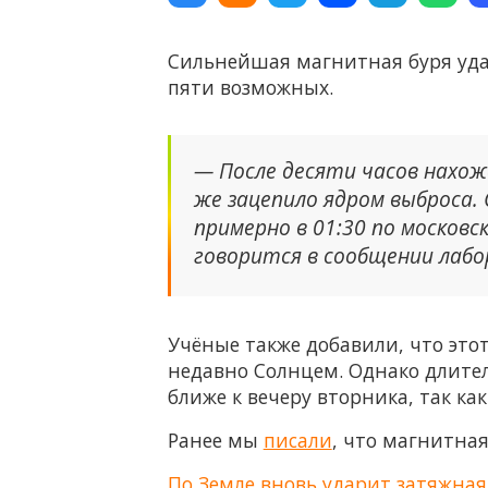
Сильнейшая магнитная буря удари
пяти возможных.
— После десяти часов нахож
же зацепило ядром выброса.
примерно в 01:30 по московс
говорится в сообщении лаб
Учёные также добавили, что это
недавно Солнцем. Однако длител
ближе к вечеру вторника, так к
Ранее мы
писали
, что магнитная
По Земле вновь ударит затяжная