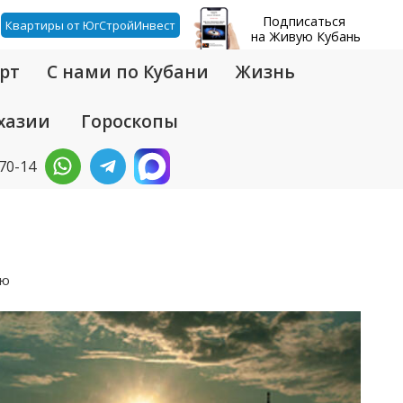
Подписаться
Квартиры от ЮгСтройИнвест
на Живую Кубань
рт
С нами по Кубани
Жизнь
хазии
Гороскопы
-70-14
лю