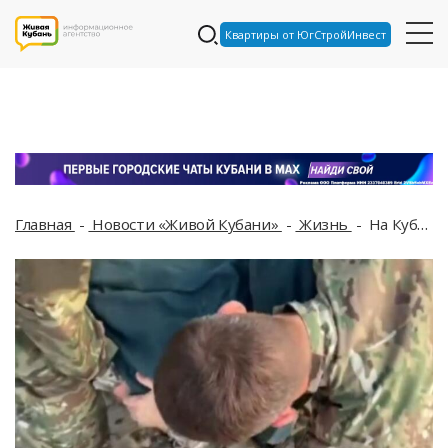
Квартиры от ЮгСтройИнвест
Главная
Новости «Живой Кубани»
Жизнь
На Кубани ФСБ задержала священника, склонявшего прихожан к терроризму