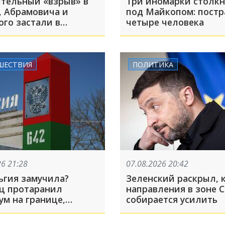
тельный «взрыв» в
Три иномарки столк
, Абрамовича и
под Майкопом: пост
ого застали в
четыре человека
итом парке
ара: ТОП-5 за 7
ШЕСТВИЯ
ПОЛИТИКА
26 21:28
07.08.2026 20:42
ьгия замучила?
Зеленский раскрыл, 
ц протаранил
направления в зоне 
ум на границе,
собирается усилить
 в Россию и вернулся
о — экскурсия вышла