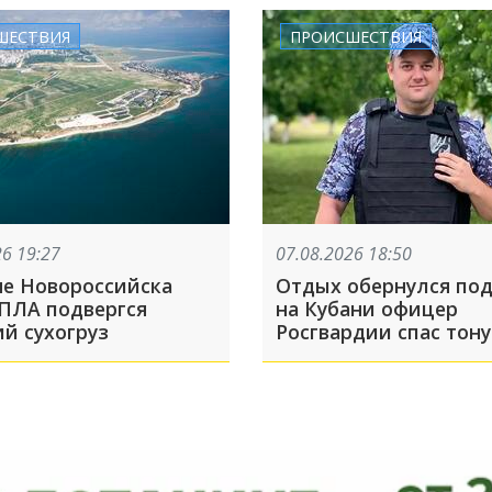
ой
ШЕСТВИЯ
ПРОИСШЕСТВИЯ
26 19:27
07.08.2026 18:50
не Новороссийска
Отдых обернулся под
БПЛА подвергся
на Кубани офицер
ий сухогруз
Росгвардии спас тон
мальчика на Должан
косе