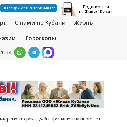
Подписаться
Квартиры от ЮгСтройИнвест
на Живую Кубань
рт
С нами по Кубани
Жизнь
хазии
Гороскопы
-70-14
ый ремонт: срок службы превышен на много лет