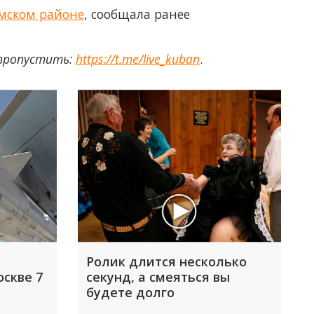
ымском районе
, сообщала ранее
 пропустить:
https://t.me/live_kuban
.
Ролик длится несколько
оскве 7
секунд, а смеяться вы
будете долго