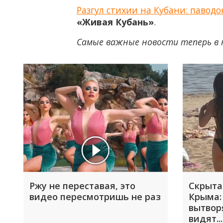
Разгул стихии на Кубани: павод
«Живая Кубань»
.
Самые важные новости теперь в 
Ржу не переставая, это
Скрыта
видео пересмотришь не раз
Крыма:
вытвор
видят...