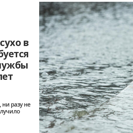
сухо в
буется
службы
лет
 ни разу не
олучило