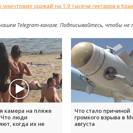
ок уничтожил урожай на 1,9 тысячи гектаров в Кр
нашем Telegram-канале. Подписывайтесь, чтобы не
я камера на пляже
Что стало причиной
 Что люди
громкого взрыва в М
яют, когда их не
августа