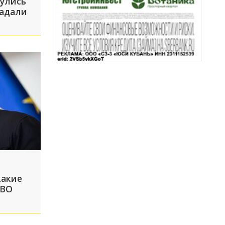
нулись
радали
какие
СВО