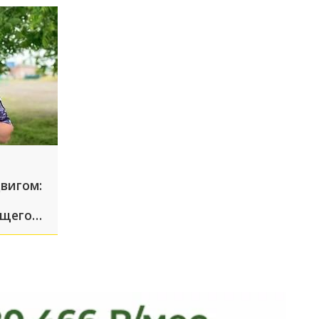
вигом:
ущего
ской