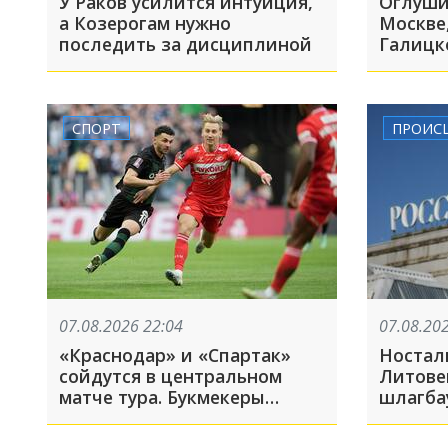
У Раков усилится интуиция,
Оглуши
а Козерогам нужно
Москве
последить за дисциплиной
Галицк
знамен
Краснод
августа
СПОРТ
ПРОИС
07.08.2026 22:04
07.08.20
«Краснодар» и «Спартак»
Ностал
сойдутся в центральном
Литове
матче тура. Букмекеры
шлагба
назвали фаворита
сходил
обратн