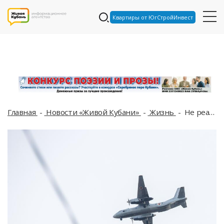
Квартиры от ЮгСтройИнвест
Главная
Новости «Живой Кубани»
Жизнь
Не реагируйте: самолёт Ан-26 облетит аэропорт в Сочи