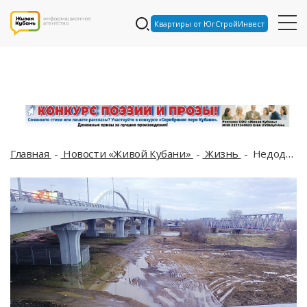
Квартиры от ЮгСтройИнвест
Главная
Новости «Живой Кубани»
Жизнь
Недоделанные тротуары и помехи по курсу: что думают краснодарцы о Яблоновском мосте