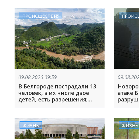
ПРОИСШЕСТВИЯ
ПРОИС
09.08.2026 09:59
09.08.20
В Белгороде пострадали 13
Новоро
человек, в их числе двое
атаке Б
детей, есть разрешения;
разруш
Турция может дать Украине
своё старое оружие: что
произошло, пока вы спали
ЖИЗНЬ
ЖИЗНЬ