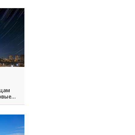
ьцам
овые