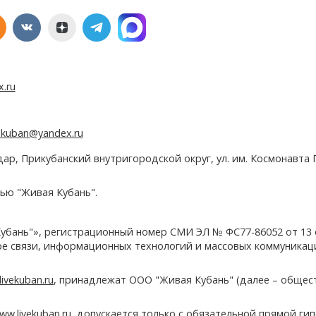
x.ru
e.kuban@yandex.ru
дар, Прикубанский внутригородской округ, ул. им. Космонавта Г
ью "Живая Кубань".
убань"», регистрационный номер СМИ ЭЛ № ФС77-86052 от 13
ере связи, информационных технологий и массовых коммуникац
ivekuban.ru
, принадлежат ООО "Живая Кубань" (далее – общес
ww.livekuban.ru
, допускается только с обязательной прямой ги