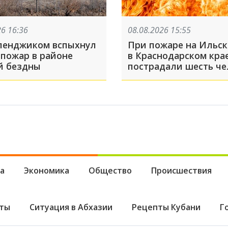
26 16:36
08.08.2026 15:55
ленджиком вспыхнул
При пожаре на Ильс
 пожар в районе
в Краснодарском кра
й бездны
пострадали шесть че
а
Экономика
Общество
Происшествия
ты
Ситуация в Абхазии
Рецепты Кубани
Г