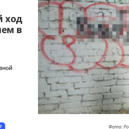
 ход
ием в
овной
Фото: Ро