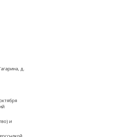
агарина, д.
 октября
ий
тво) и
перссылкой