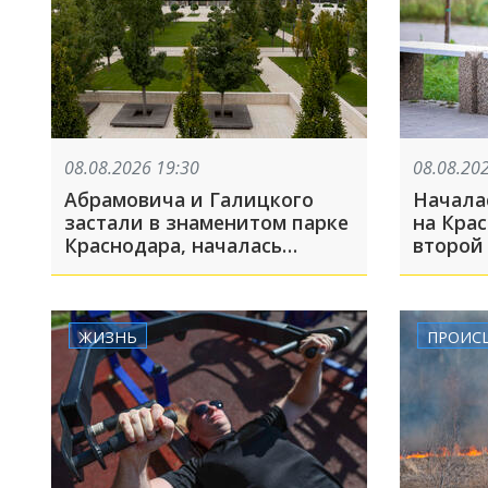
08.08.2026 19:30
08.08.20
Абрамовича и Галицкого
Начала
застали в знаменитом парке
на Крас
Краснодара, началась
второй 
украинская атака на
включи
Краснодар: ТОП-10 за
БПЛА: Т
неделю
ЖИЗНЬ
ПРОИС