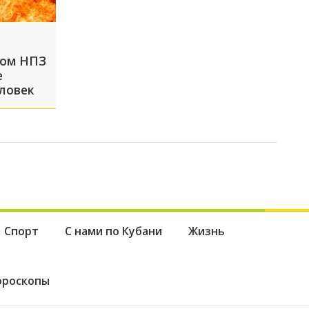
ком НПЗ
е
ловек
Спорт
С нами по Кубани
Жизнь
ороскопы