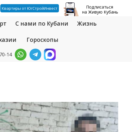
Подписаться
Квартиры от ЮгСтройИнвест
на Живую Кубань
рт
С нами по Кубани
Жизнь
хазии
Гороскопы
-70-14