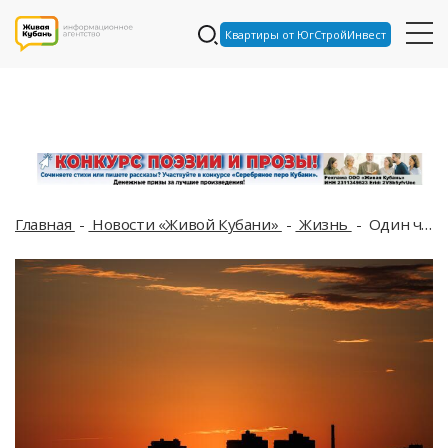
Квартиры от ЮгСтройИнвест
Главная
Новости «Живой Кубани»
Жизнь
Один человек погиб при атаке БПЛА на Саратовскую область, Стив Уиткофф и Джаред Кушнер могут приехать в Москву: что произошло, пока вы спали