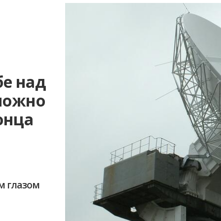
е над
можно
онца
м глазом