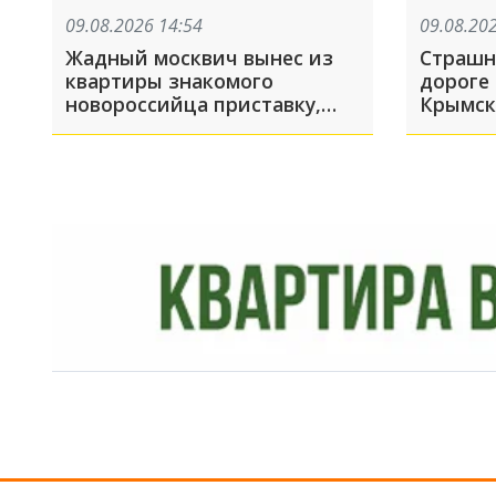
09.08.2026 14:54
09.08.20
Жадный москвич вынес из
Страшн
квартиры знакомого
дороге 
новороссийца приставку,
Крымск
робот-пылесос и
музыкальную систему, пока
его подельник отвлекал
хозяина жилья и гостей