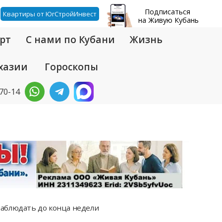
Подписаться
Квартиры от ЮгСтройИнвест
на Живую Кубань
рт
С нами по Кубани
Жизнь
хазии
Гороскопы
-70-14
аблюдать до конца недели