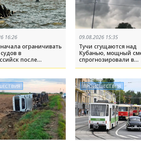
26 16:26
09.08.2026 15:35
 начала ограничивать
Тучи сгущаются над
судов в
Кубанью, мощный см
ссийск после
спрогнозировали в
шихся атак на её
Туапсинском округе
и
ШЕСТВИЯ
ПРОИСШЕСТВИЯ