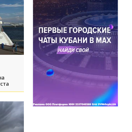
на
уста