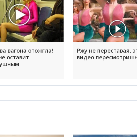
ва вагона отожгла!
Ржу не переставая, э
не оставит
видео пересмотришь
душным