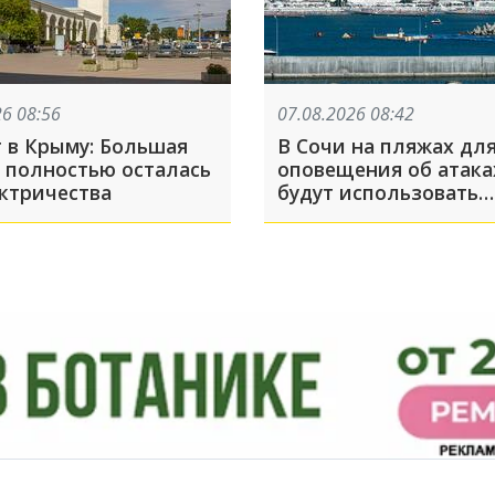
26 08:56
07.08.2026 08:42
т в Крыму: Большая
В Сочи на пляжах дл
 полностью осталась
оповещения об атак
ектричества
будут использовать
громкоговорители. Р
идет об участках, где
слышно сирену