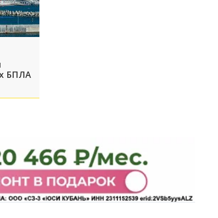
я
ах БПЛА
ечь
 не