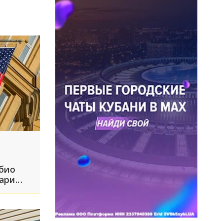
био
тари
графии