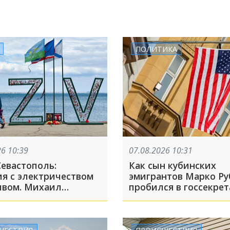
ПОЛИТИКА
26 10:39
07.08.2026 10:31
Севастополь:
Как сын кубинских
ия с электричеством
эмигрантов Марко Ру
ивом. Михаил
пробился в госсекре
жаев объяснил,
США. Рассказываем о
 отлучения света
противоречивой био
массовый характер
главного дипломата
ШЕСТВИЯ
ПРОИСШЕСТВИЯ