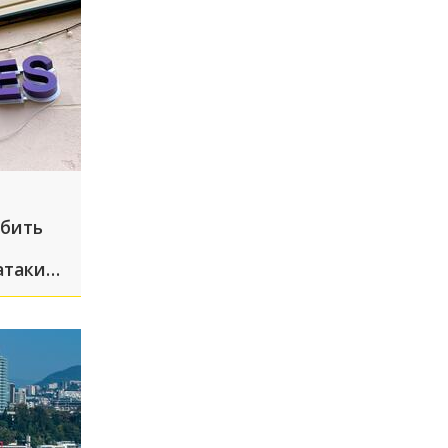
 бить
атаки
 один