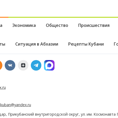
а
Экономика
Общество
Происшествия
ты
Ситуация в Абхазии
Рецепты Кубани
Г
x.ru
e.kuban@yandex.ru
дар, Прикубанский внутригородской округ, ул. им. Космонавта Г