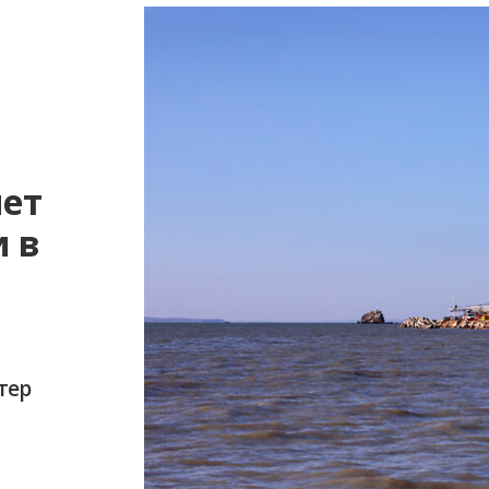
нет
и в
тер