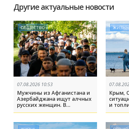
Другие актуальные новости
ОБЩЕСТВО
ЖИЗНЬ
07.08.2026 10:53
07.08.20
Мужчины из Афганистана и
Крым, 
Азербайджана ищут алчных
ситуац
русских женщин. В
и топл
Ростовской области начали
Развоз
аннулировать гражданство
почему
из-за фиктивных браков
носят 
ЖИЗНЬ
ПРОИС