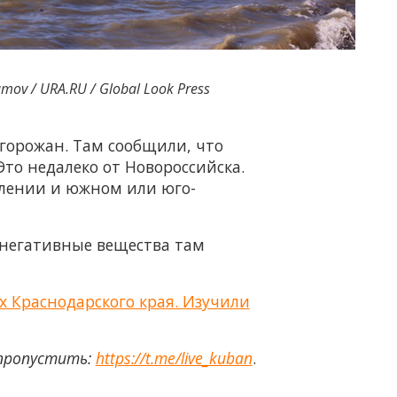
v / URA.RU / Global Look Press
горожан. Там сообщили, что
то недалеко от Новороссийска.
влении и южном или юго-
и негативные вещества там
х Краснодарского края. Изучили
 пропустить:
https://t.me/live_kuban
.