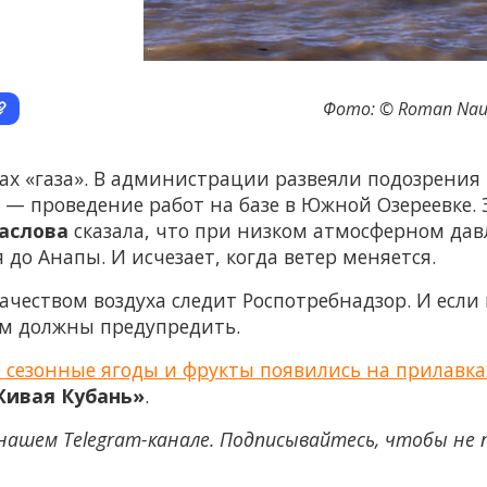
Фото: © Roman Naumo
х «газа». В администрации развеяли подозрения 
 — проведение работ на базе в Южной Озереевке. Э
аслова
сказала, что при низком атмосферном да
 до Анапы. И исчезает, когда ветер меняется.
а качеством воздуха следит Роспотребнадзор. И есл
ом должны предупредить.
е сезонные ягоды и фрукты появились на прилавка
ивая Кубань»
.
нашем Telegram-канале. Подписывайтесь, чтобы не