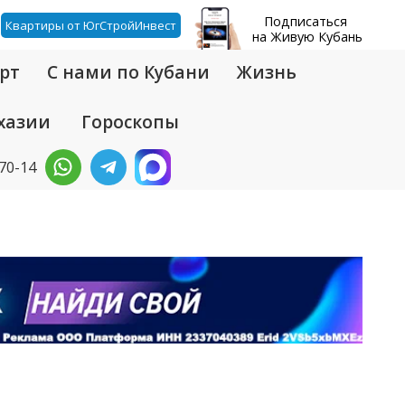
Подписаться
Квартиры от ЮгСтройИнвест
на Живую Кубань
рт
С нами по Кубани
Жизнь
хазии
Гороскопы
-70-14