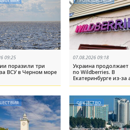
Америки
26 09:25
07.08.2026 09:18
сии поразили три
Украина продолжает
за ВСУ в Черном море
по Wildberries. В
Екатеринбурге из-за 
БПЛА загорелся еще
склад
ШЕСТВИЯ
ОБЩЕСТВО