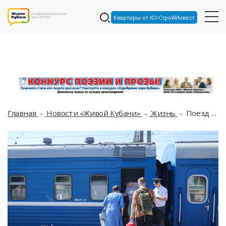
Квартиры от ЮгСтройИнвест
Главная
Новости «Живой Кубани»
Жизнь
Поезд Адлер-Калининград не будет ходить через Курскую область до февраля следующего года