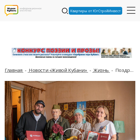
Квартиры от ЮгСтройИнвест
Главная
Новости «Живой Кубани»
Жизнь
Поздравление сквозь годы: застройщик «НВМ» навестил ветерана, бравшего Будапешт, в его 102-й день рождения