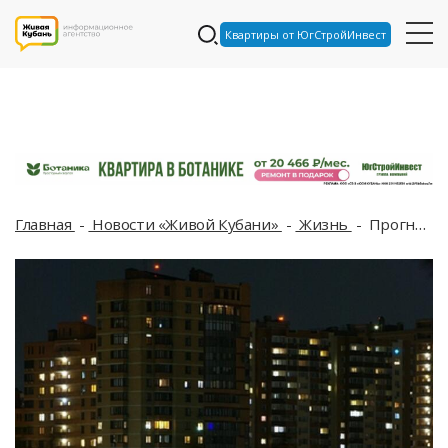
Квартиры от ЮгСтройИнвест
Главная
Новости «Живой Кубани»
Жизнь
Прогноз погоды на выходные в Краснодарском крае, на Кубани жена помогла супругу скрыть следы преступления: ТОП-5 за 15 мая