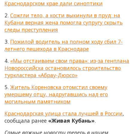
Краснодарском крае дали синоптики
2.
Сожгли тело, а кости выкинули в пруд: на
Кубани верная жена помогла супругу скрыть
следы преступления
3.
Пожилой водитель на полном ходу сбил 7-
летнего пешехода в Краснодаре
4.
«Мы отстаиваем свои права»: из-за генплана
Новороссийска остановилось строительство
туркластера «Абрау-Дюрсо»
5.
Житель Кореновска отомстил своему
умершему отцу, надругавшись над его
могильным памятником
Краснодарская улица стала лучшей в России
,
сообщала ранее
«Живая Кубань»
.
Самые важные новости теперь в нашем