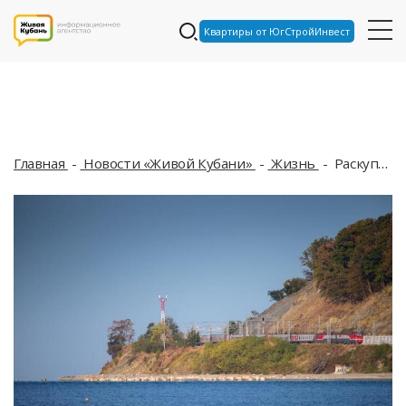
Квартиры от ЮгСтройИнвест
Главная
Новости «Живой Кубани»
Жизнь
Раскуплены на четыре недели вперед: в РЖД рассказали, на какие поезда в Адлер билетов не осталось совсем