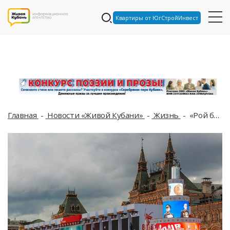
Квартиры от ЮгСтройИнвест
Главная
Новости «Живой Кубани»
Жизнь
«Рой беспилотников или диверсия в столице»: в Госдуме заявили, что Киев попытается сорвать парад Победы