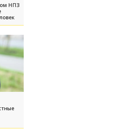
ком НПЗ
е
ловек
стные