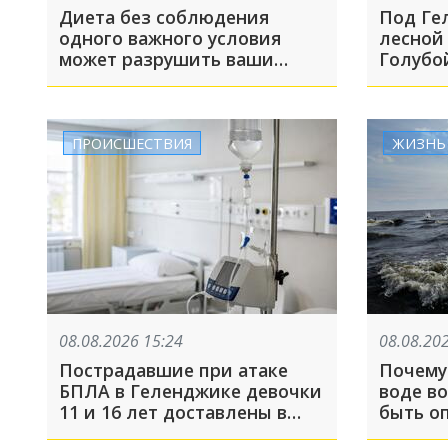
Диета без соблюдения
Под Ге
одного важного условия
лесной
может разрушить ваши
Голубо
мышцы. Как сохранить
желаемую форму при
похудении?
ПРОИСШЕСТВИЯ
ЖИЗНЬ
08.08.2026 15:24
08.08.20
Пострадавшие при атаке
Почему
БПЛА в Геленджике девочки
воде в
11 и 16 лет доставлены в
быть о
московскую больницу