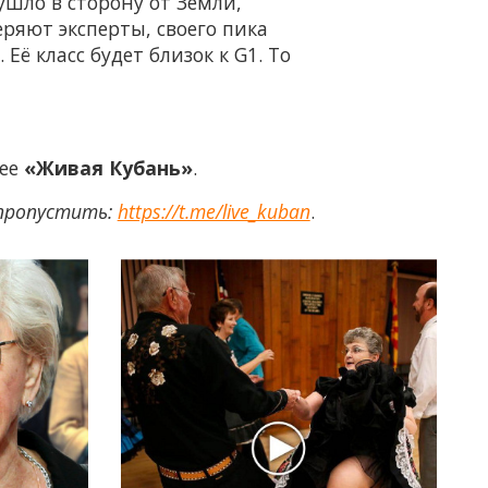
шло в сторону от Земли,
ряют эксперты, своего пика
Её класс будет близок к G1. То
нее
«Живая Кубань»
.
 пропустить:
https://t.me/live_kuban
.