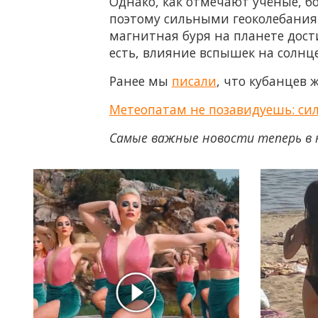
Однако, как отмечают учёные, б
поэтому сильными геоколебания 
магнитная буря на планете достиг
есть, влияние вспышек на солнц
Ранее мы
писали
, что кубанцев 
Метеопатам не позавидуешь: с
Самые важные новости теперь в 