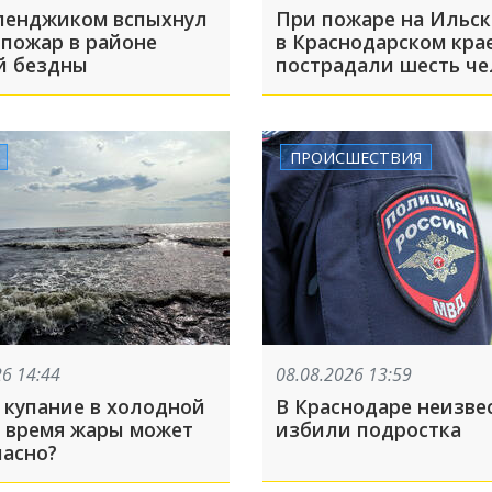
ленджиком вспыхнул
При пожаре на Ильс
 пожар в районе
в Краснодарском кра
й бездны
пострадали шесть че
ПРОИСШЕСТВИЯ
26 14:44
08.08.2026 13:59
 купание в холодной
В Краснодаре неизве
о время жары может
избили подростка
пасно?