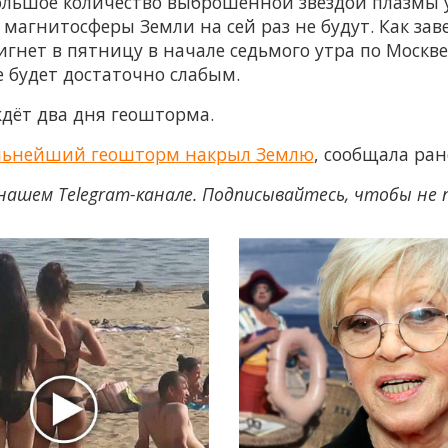
ольшое количество выброшенной звездой плазмы у
магнитосферы Земли на сей раз не будут. Как заве
нет в пятницу в начале седьмого утра по Москве. 
е будет достаточно слабым.
ждёт два дня геошторма.
ильнейший геошторм накрыл Землю
, сообщала ра
нашем Telegram-канале. Подписывайтесь, чтобы не