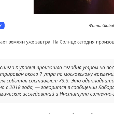
Фото: Global 
ает землян уже завтра. На Солнце сегодня произ
сшего X уровня произошла сегодня утром на во
рирован около 7 утра по московскому времени
алл события составляет X3.3. Это одиннадцато
рно с 2018 года, — говорится в сообщении Лабо
ических исследований и Института солнечно-з