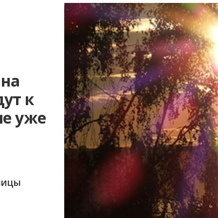
 на
ут к
ле уже
тницы