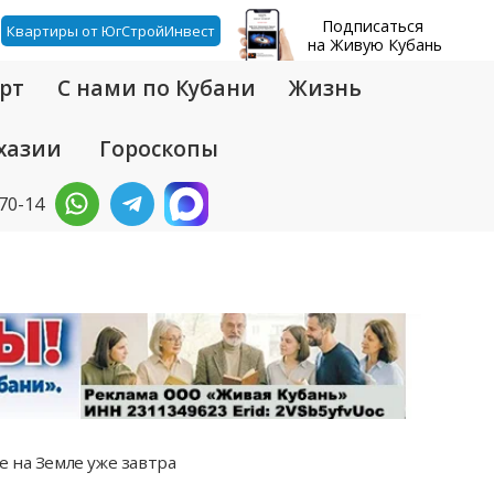
Подписаться
Квартиры от ЮгСтройИнвест
на Живую Кубань
рт
С нами по Кубани
Жизнь
хазии
Гороскопы
-70-14
 на Земле уже завтра