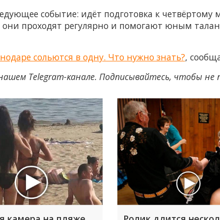
дующее событие: идёт подготовка к четвёртому ма
ь они проходят регулярно и помогают юным талант
нодаре сольются в одну. Что нужно знать?
, сообщ
нашем Telegram-канале. Подписывайтесь, чтобы не
я камера на пляже
Ролик длится неско