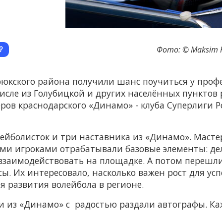
Фото: © Maksim Ko
юкского района получили шанс поучиться у профе
исле из Голубицкой и других населённых пунктов
неров краснодарского «Динамо» - клуба Суперлиги
лейболисток и три наставника из «Динамо». Маст
ыми игроками отрабатывали базовые элементы: де
 взаимодействовать на площадке. А потом перешл
ы. Их интересовало, насколько важен рост для успе
я развития волейбола в регионе.
ки из «Динамо» с радостью раздали автографы. 