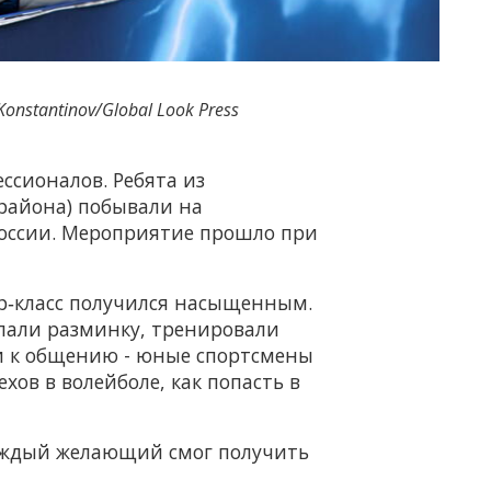
nstantinov/Global Look Press
ссионалов. Ребята из
 района) побывали на
 России. Мероприятие прошло при
ер‑класс получился насыщенным.
лали разминку, тренировали
и к общению - юные спортсмены
хов в волейболе, как попасть в
Каждый желающий смог получить