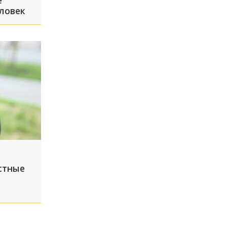
е
ловек
стные