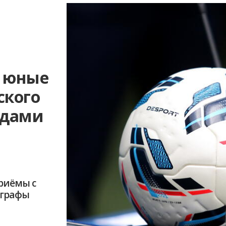
: юные
ского
здами
риёмы с
ографы