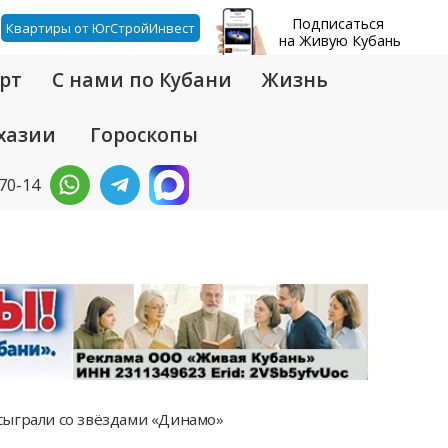
Подписаться
Квартиры от ЮгСтройИнвест
на Живую Кубань
рт
С нами по Кубани
Жизнь
хазии
Гороскопы
-70-14
сыграли со звёздами «Динамо»