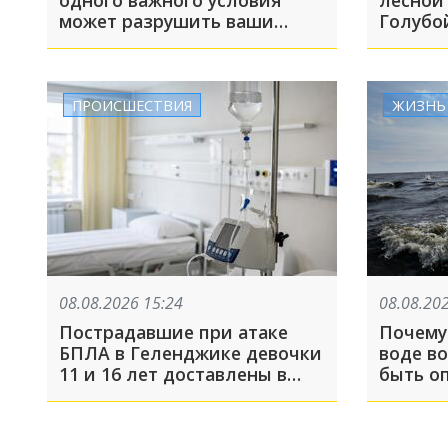
одного важного условия
лесной
может разрушить ваши
Голубо
мышцы. Как сохранить
желаемую форму при
похудении?
ПРОИСШЕСТВИЯ
ЖИЗНЬ
08.08.2026 15:24
08.08.20
Пострадавшие при атаке
Почему
БПЛА в Геленджике девочки
воде в
11 и 16 лет доставлены в
быть о
московскую больницу