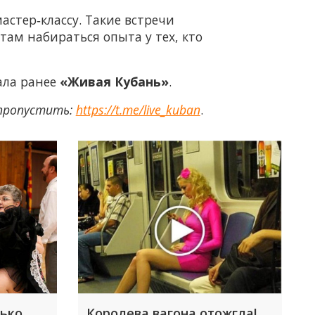
стер‑классу. Такие встречи
ам набираться опыта у тех, кто
ала ранее
«Живая Кубань»
.
 пропустить:
https://t.me/live_kuban
.
лько
Королева вагона отожгла!