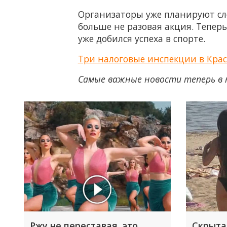
Организаторы уже планируют сле
больше не разовая акция. Тепер
уже добился успеха в спорте.
Три налоговые инспекции в Крас
Самые важные новости теперь в 
Ржу не переставая, это
Скрыта