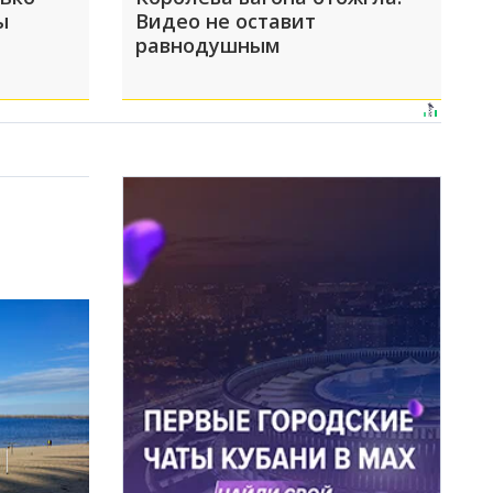
ы
Видео не оставит
равнодушным