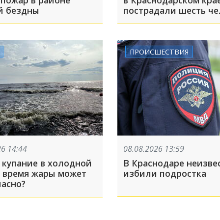
 пожар в районе
в Краснодарском кра
й бездны
пострадали шесть че
ПРОИСШЕСТВИЯ
26 14:44
08.08.2026 13:59
 купание в холодной
В Краснодаре неизве
о время жары может
избили подростка
пасно?