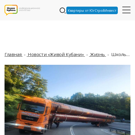
Квартиры от ЮгСтройИнвест
Главная
Новости «Живой Кубани»
Жизнь
Школьники опаздывают на ЕГЭ, туристы идут пешком: что происходит на трассе возле Геленджика