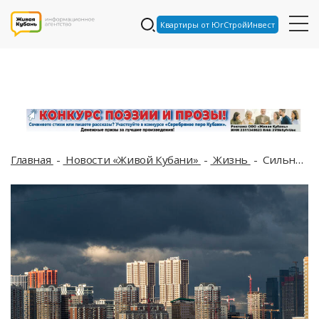
Квартиры от ЮгСтройИнвест
Главная
Новости «Живой Кубани»
Жизнь
Сильнейшая молния ударила в горах Сочи, разряд тока был 376 килоампер