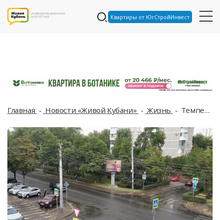
Квартиры от ЮгСтройИнвест
Главная
Новости «Живой Кубани»
Жизнь
Температура воздуха упала на 10 градусов. В Краснодаре пошел долгожданный дождь