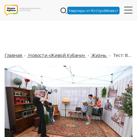
Квартиры от ЮгСтройИнвест
Главная
Новости «Живой Кубани»
Жизнь
Тест: Вспомните названия предметов советской мебели из СССР без единой ошибки? Вас ждут 9 вопросов