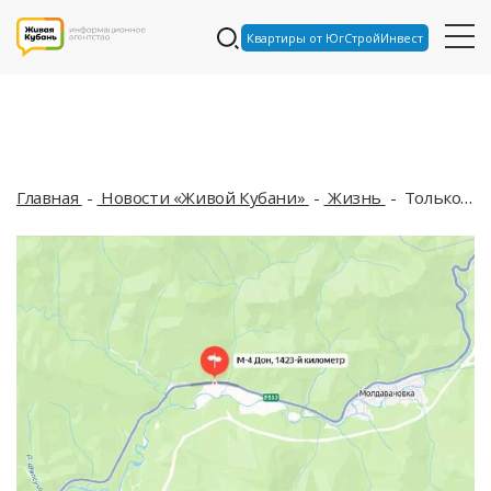
Квартиры от ЮгСтройИнвест
Главная
Новости «Живой Кубани»
Жизнь
Только по одной полосе: в Туапсинском районе на трассе М-4 «Дон» меняется схема движения