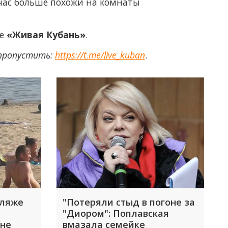
йчас больше похожи на комнаты
ее
«Живая Кубань»
.
 пропустить:
https://t.me/live_kuban
.
пляже
"Потеряли стыд в погоне за
"Диором": Поплавская
 не
вмазала семейке