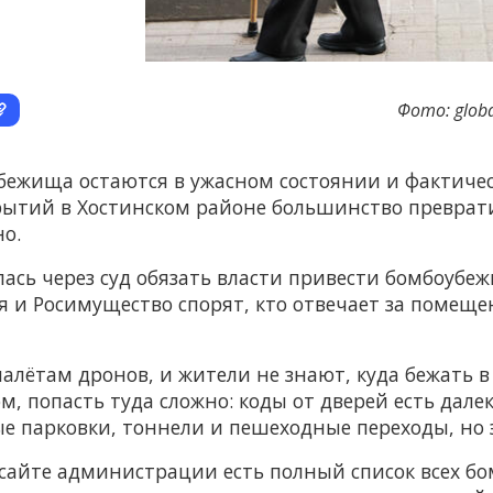
Фото: globa
убежища остаются в ужасном состоянии и фактиче
крытий в Хостинском районе большинство преврати
о.
ась через суд обязать власти привести бомбоубеж
я и Росимущество спорят, кто отвечает за помещен
налётам дронов, и жители не знают, куда бежать в
, попасть туда сложно: коды от дверей есть далеко
е парковки, тоннели и пешеходные переходы, но 
 сайте администрации есть полный список всех бо