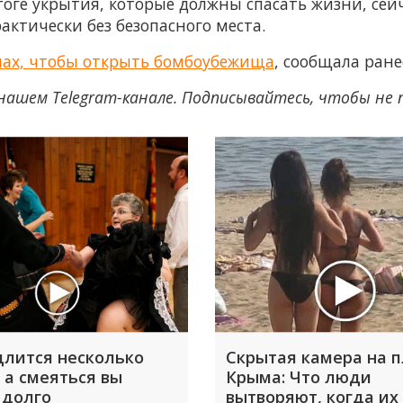
тоге укрытия, которые должны спасать жизни, се
актически без безопасного места.
алах, чтобы открыть бомбоубежища
, сообщала ран
нашем Telegram-канале. Подписывайтесь, чтобы не
длится несколько
Скрытая камера на 
 а смеяться вы
Крыма: Что люди
 долго
вытворяют, когда их