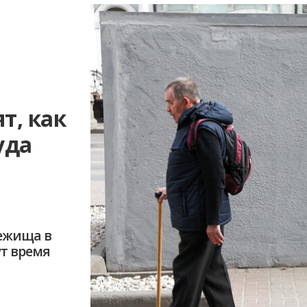
т, как
уда
ь
бежища в
ут время