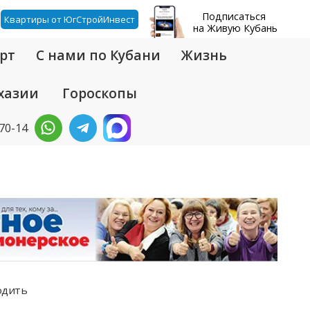
Подписаться
Квартиры от ЮгСтройИнвест
на Живую Кубань
рт
С нами по Кубани
Жизнь
хазии
Гороскопы
-70-14
ходить