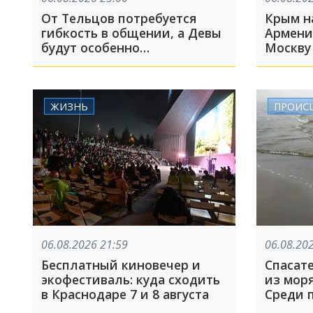
От Тельцов потребуется
Крым на
гибкость в общении, а Девы
Армени
будут особенно
Москву
обаятельными
6 авгус
ЖИЗНЬ
ПРОИС
06.08.2026 21:59
06.08.20
Бесплатный киновечер и
Спасат
экофестиваль: куда сходить
из моря
в Краснодаре 7 и 8 августа
Среди 
целая 