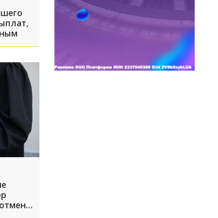
бшего
ыплат,
вным
не
ор
 отмены