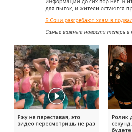
информации до сих пор нет. В и
для пыток, и жители остаются пр
В Сочи разгребают хлам в подв
Самые важные новости теперь в 
Ржу не переставая, это
Ролик 
видео пересмотришь не раз
секунд,
будете