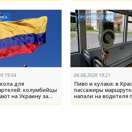
аниматоров в Усть-Л
ИКА
ПРОИСШЕСТВИЯ
26 19:54
06.08.2026 19:21
кола для
Пиво и кулаки: в Кра
артелей: колумбийцы
пассажиры маршрутк
ают на Украину за
напали на водителя 
 управления БПЛА
во время движения