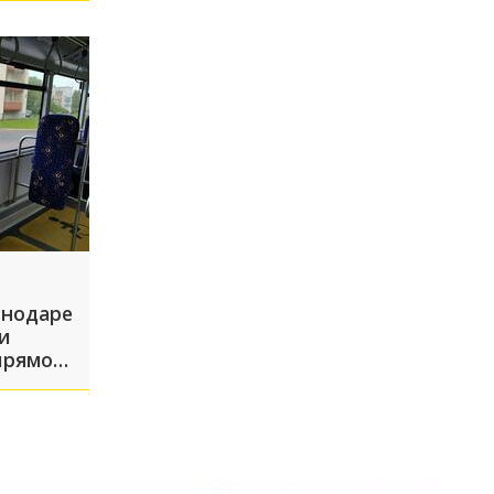
абинске
снодаре
и
прямо