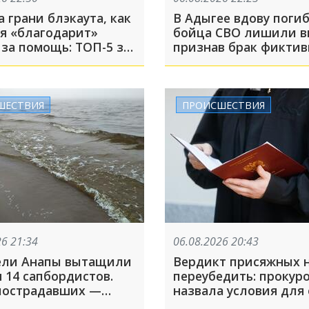
 грани блэкаута, как
В Адыгее вдову поги
я «благодарит»
бойца СВО лишили в
 за помощь: ТОП-5 за
признав брак фикти
та
ШЕСТВИЯ
ПРОИСШЕСТВИЯ
26 21:34
06.08.2026 20:43
ели Анапы вытащили
Вердикт присяжных 
 14 сапбордистов.
переубедить: прокур
пострадавших —
назвала условия для
группа детей
приговора убийцам