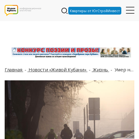
Квартиры от ЮгСтройИнвест
Главная
Новости «Живой Кубани»
Жизнь
Умер народный артист РФ Владимир Симонов, в ДТП на Крымском мосту погибли 2 человека: что произошло, пока вы спали