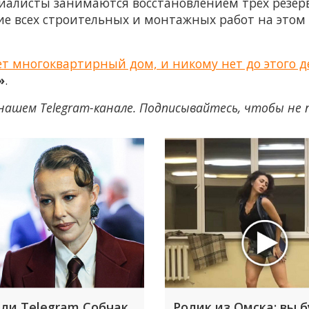
иалисты занимаются восстановлением трёх резер
ие всех строительных и монтажных работ на этом
нет многоквартирный дом, и никому нет до этого
»
.
нашем Telegram-канале. Подписывайтесь, чтобы не
ли Telegram Собчак
Ролик из Омска: вы 