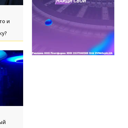
то и
ку?
вый