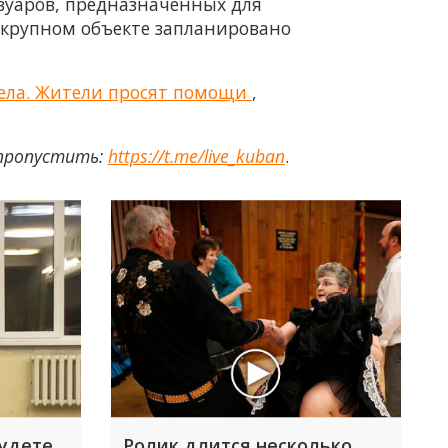
вуаров, предназначенных для
 крупном объекте запланировано
 дела. Жители просят помощи
,
 пропустить:
https://t.me/live_kuban
.
будете
Ролик длится несколько