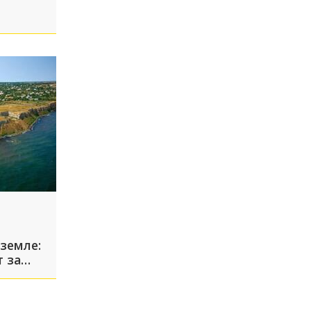
земле:
 за
амани