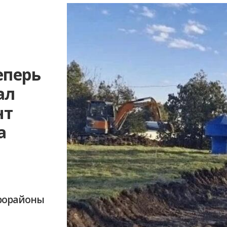
еперь
ал
нт
а
крорайоны