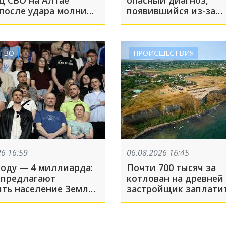
ц СВО на Алтае
опасный диагноз,
после удара молнии
появившийся из-за
ечи с медведем
нейросетей
ТВО
ПРОИСШЕСТВИЯ
26 16:59
06.08.2026 16:45
году — 4 миллиарда:
Почти 700 тысяч за
 предлагают
котлован на древней 
ить население Земли
застройщик заплатит
 Каким образом?
ущерб городищу в Т