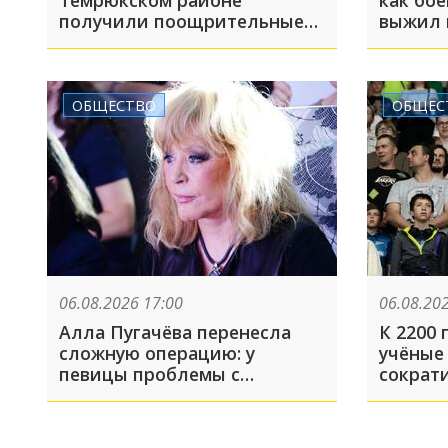
Темрюкском районе
как бое
получили поощрительные
выжил 
премии за высокие
и встр
результаты по итогам
учебного года
ОБЩЕСТВО
ОБЩЕС
06.08.2026 17:00
06.08.20
Алла Пугачёва перенесла
К 2200 
сложную операцию: у
учёные
певицы проблемы с
сократ
суставами. Последствия
вдвое.
могут быть серьёзными