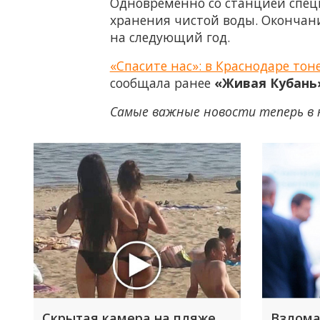
Одновременно со станцией спец
хранения чистой воды. Окончан
на следующий год.
«Спасите нас»: в Краснодаре то
сообщала ранее
«Живая Кубань
Самые важные новости теперь в 
Скрытая камера на пляже
Взлома