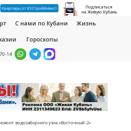
Подписаться
Квартиры от ЮгСтройИнвест
на Живую Кубань
рт
С нами по Кубани
Жизнь
хазии
Гороскопы
-70-14
ремонт водозаборного узла «Восточный-2»