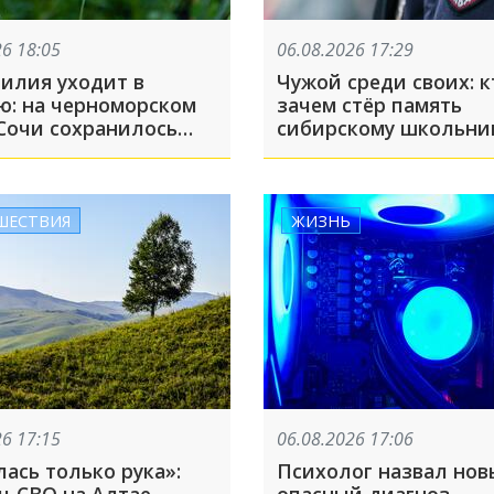
26 18:05
06.08.2026 17:29
лилия уходит в
Чужой среди своих: к
ю: на черноморском
зачем стёр память
 Сочи сохранилось
сибирскому школьни
1 экземпляров
о морского нарцисса
ШЕСТВИЯ
ЖИЗНЬ
26 17:15
06.08.2026 17:06
ась только рука»:
Психолог назвал но