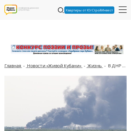
Квартиры от ЮгСтройИнвест
Главная
Новости «Живой Кубани»
Жизнь
В ДНР уничтожен Иван Смаглюк, «рекламное лицо» батальона «Азов»