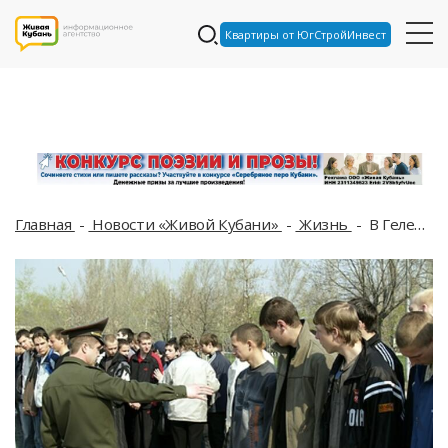
Квартиры от ЮгСтройИнвест
Главная
Новости «Живой Кубани»
Жизнь
В Геленджике сотрудница военкомата и врач вымогали взятки за освобождение от армии