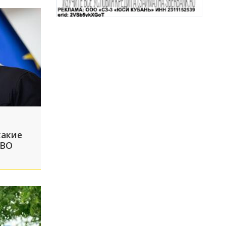
какие
СВО