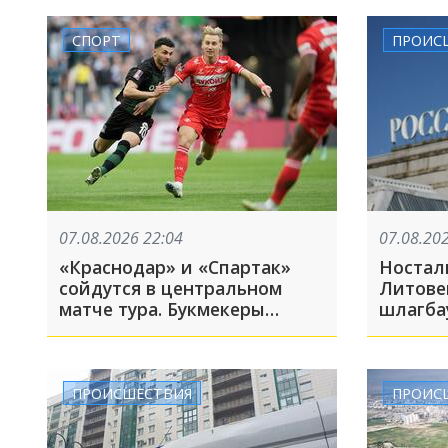
августа
СПОРТ
ПРОИС
07.08.2026 22:04
07.08.20
«Краснодар» и «Спартак»
Ностал
сойдутся в центральном
Литове
матче тура. Букмекеры
шлагба
назвали фаворита
сходил
обратн
недолг
ПРОИСШЕСТВИЯ
ПРОИС