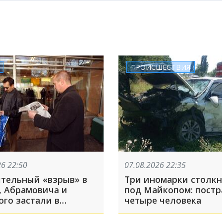
ПРОИСШЕСТВИЯ
26 22:50
07.08.2026 22:35
тельный «взрыв» в
Три иномарки столк
, Абрамовича и
под Майкопом: пост
ого застали в
четыре человека
итом парке
ара: ТОП-5 за 7