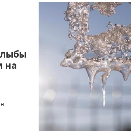
глыбы
м на
ин