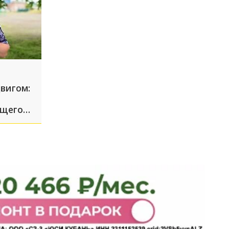
вигом:
ущего
ской