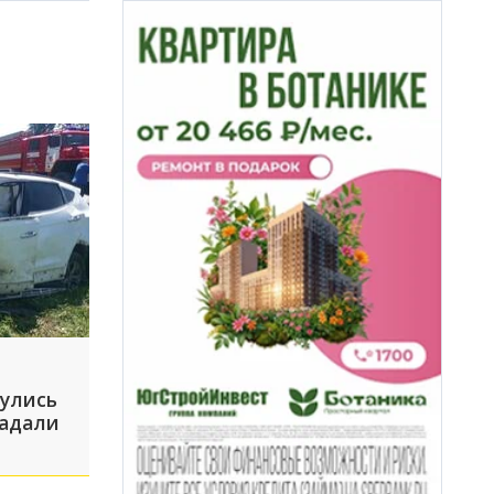
нулись
радали