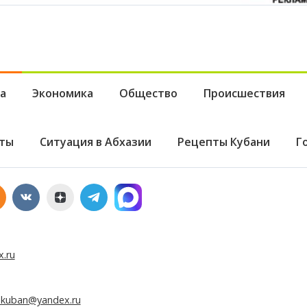
а
Экономика
Общество
Происшествия
ты
Ситуация в Абхазии
Рецепты Кубани
Г
x.ru
e.kuban@yandex.ru