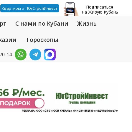
Подписаться
Квартиры от ЮгСтройИнвест
на Живую Кубань
рт
С нами по Кубани
Жизнь
хазии
Гороскопы
-70-14