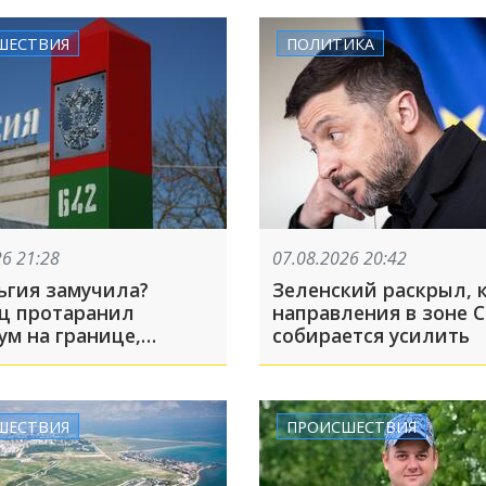
ШЕСТВИЯ
ПОЛИТИКА
26 21:28
07.08.2026 20:42
ьгия замучила?
Зеленский раскрыл, 
ц протаранил
направления в зоне 
ум на границе,
собирается усилить
 в Россию и вернулся
о — экскурсия вышла
ой
ШЕСТВИЯ
ПРОИСШЕСТВИЯ