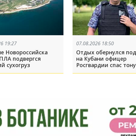
26 19:27
07.08.2026 18:50
не Новороссийска
Отдых обернулся под
БПЛА подвергся
на Кубани офицер
ий сухогруз
Росгвардии спас тон
мальчика на Должан
косе