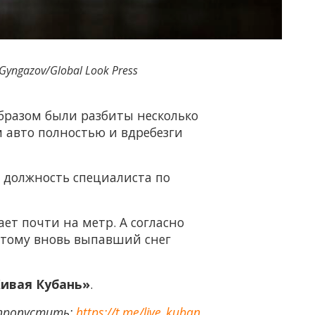
Gyngazov/Global Look Press
бразом были разбиты несколько
м авто полностью и вдребезги
 должность специалиста по
ает почти на метр. А согласно
потому вновь выпавший снег
ивая Кубань»
.
 пропустить:
https://t.me/live_kuban
.