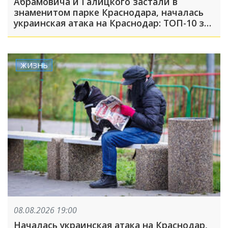
Абрамовича и Галицкого застали в
знаменитом парке Краснодара, началась
украинская атака на Краснодар: ТОП-10 за
неделю
ЖИЗНЬ
08.08.2026 19:00
Началась украинская атака на Краснодар,