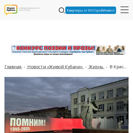
Квартиры от ЮгСтройИнвест
Главная
Новости «Живой Кубани»
Жизнь
В Краснодаре на военных мемориалах включили праздничную подсветку