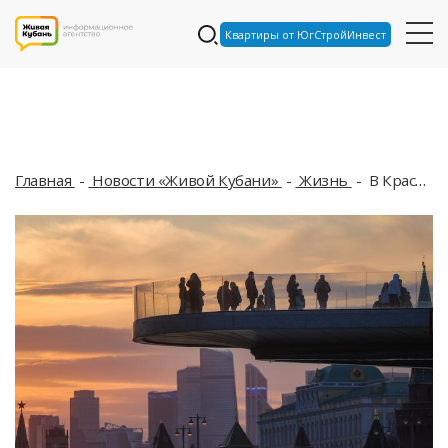
Квартиры от ЮгСтройИнвест
Главная
Новости «Живой Кубани»
Жизнь
В Краснодаре закрыли крупный парк, на Кубани произошло жестокое убийство: ТОП-5 за 13 мая