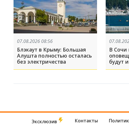
07.08.2026 08:56
07.08.20
Блэкаут в Крыму: Большая
В Сочи
Алушта полностью осталась
оповещ
без электричества
будут 
громко
идет об
слышно
Контакты
Политик
Эксклюзив