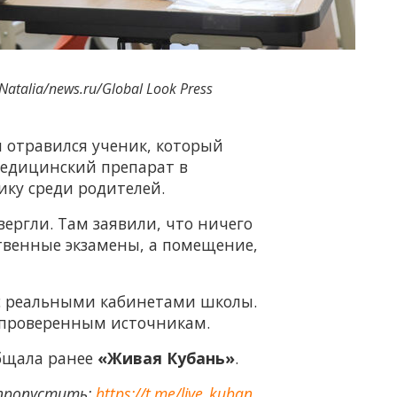
atalia/news.ru/Global Look Press
 отравился ученик, который
медицинский препарат в
нику среди родителей.
ргли. Там заявили, что ничего
ственные экзамены, а помещение,
т с реальными кабинетами школы.
 проверенным источникам.
общала ранее
«Живая Кубань»
.
 пропустить:
https://t.me/live_kuban
.