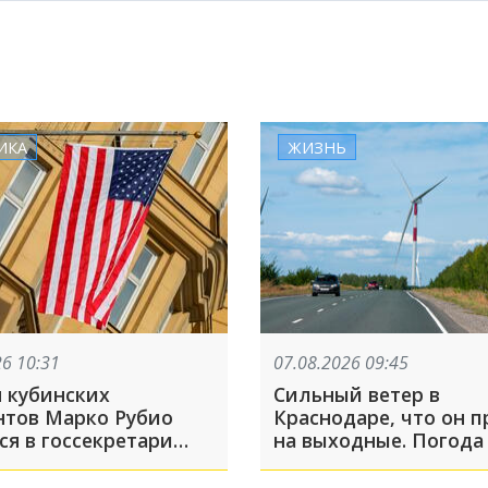
ИКА
ЖИЗНЬ
26 10:31
07.08.2026 09:45
н кубинских
Сильный ветер в
нтов Марко Рубио
Краснодаре, что он п
ся в госсекретари
на выходные. Погода
ассказываем о
Леуса
оречивой биографии