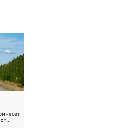
ринесет
 от