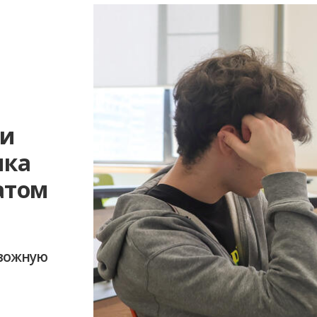
а
ли
ика
атом
евожную