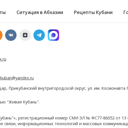
ты
Ситуация в Абхазии
Рецепты Кубани
Г
x.ru
e.kuban@yandex.ru
дар, Прикубанский внутригородской округ, ул. им. Космонавта Г
ью "Живая Кубань".
убань"», регистрационный номер СМИ ЭЛ № ФС77-86052 от 13
ере связи, информационных технологий и массовых коммуникац