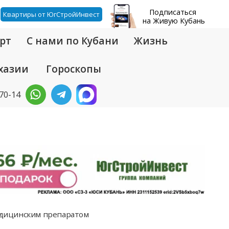
Подписаться
Квартиры от ЮгСтройИнвест
на Живую Кубань
рт
С нами по Кубани
Жизнь
хазии
Гороскопы
-70-14
едицинским препаратом