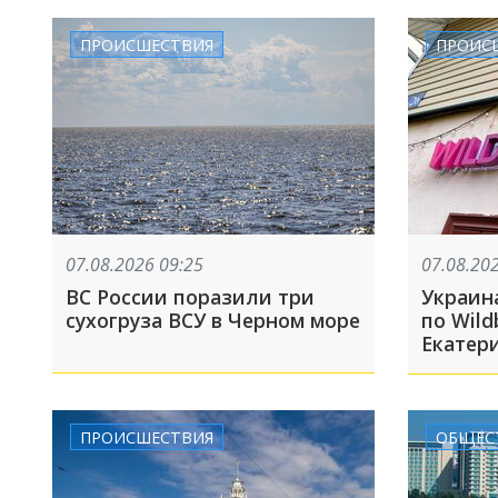
носят массовый характер
главно
Америк
ПРОИСШЕСТВИЯ
ПРОИС
07.08.2026 09:25
07.08.20
ВС России поразили три
Украин
сухогруза ВСУ в Черном море
по Wildb
Екатери
БПЛА з
склад
ПРОИСШЕСТВИЯ
ОБЩЕС