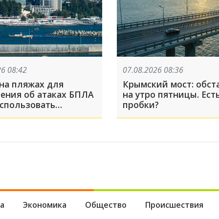
26 08:42
07.08.2026 08:36
 на пляжах для
Крымский мост: обст
ения об атаках БПЛА
на утро пятницы. Ест
использовать
пробки?
говорители. Речь
 участках, где не
 сирену
а
Экономика
Общество
Происшествия