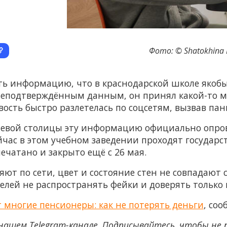
Фото: © Shatokhina N
ть информацию, что в краснодарской школе якобы
неподтверждённым данным, он принял какой-то 
овость быстро разлетелась по соцсетям, вызвав па
аевой столицы эту информацию официально опрове
йчас в этом учебном заведении проходят государ
печатано и закрыто ещё с 26 мая.
ляют по сети, цвет и состояние стен не совпадаю
елей не распространять фейки и доверять только
т многие пенсионеры: как не потерять деньги
, со
нашем Telegram-канале. Подписывайтесь, чтобы не