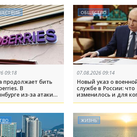
го дипломата
и
ШЕСТВИЯ
ОБЩЕСТВО
26 09:18
07.08.2026 09:14
а продолжает бить
Новый указ о военно
erries. В
службе в России: что
нбурге из-за атаки
изменилось и для ко
агорелся еще один
ТВО
ЖИЗНЬ