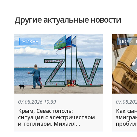
Другие актуальные новости
ЖИЗНЬ
ПОЛИТ
07.08.2026 10:39
07.08.20
Крым, Севастополь:
Как сы
ситуация с электричеством
эмигра
и топливом. Михаил
пробил
Развозжаев объяснил,
США. Р
почему отлучения света
против