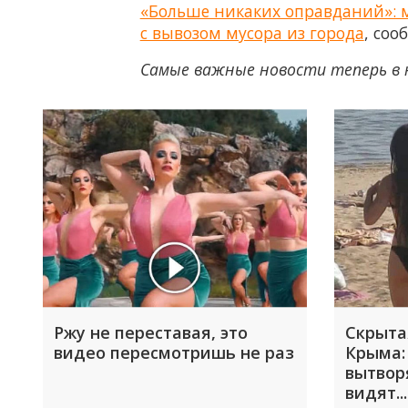
«Больше никаких оправданий»: м
с вывозом мусора из города
, со
Самые важные новости теперь в 
Ржу не переставая, это
Скрыта
видео пересмотришь не раз
Крыма:
вытвор
видят...