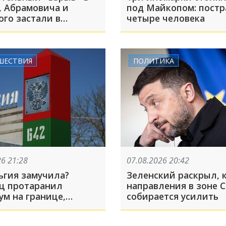
, Абрамовича и
под Майкопом: пост
ого застали в
четыре человека
итом парке
ара: ТОП-5 за 7
ШЕСТВИЯ
ПОЛИТИКА
26 21:28
07.08.2026 20:42
ьгия замучила?
Зеленский раскрыл, 
ц протаранил
направления в зоне 
ум на границе,
собирается усилить
 в Россию и вернулся
о — экскурсия вышла