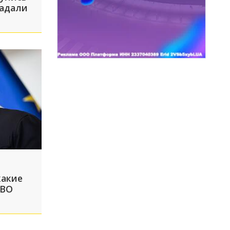
радали
какие
СВО