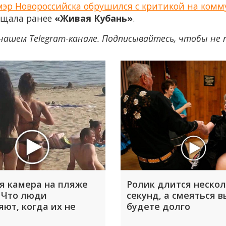
эр Новороссийска обрушился с критикой на комму
общала ранее
«Живая Кубань»
.
нашем Telegram-канале. Подписывайтесь, чтобы не
я камера на пляже
Ролик длится неско
 Что люди
секунд, а смеяться в
яют, когда их не
будете долго