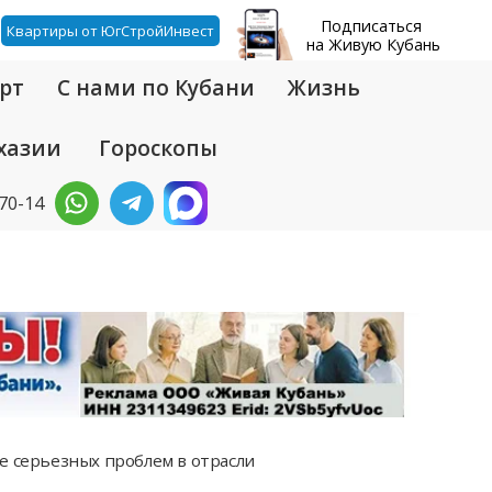
Подписаться
Квартиры от ЮгСтройИнвест
на Живую Кубань
рт
С нами по Кубани
Жизнь
хазии
Гороскопы
-70-14
е серьезных проблем в отрасли