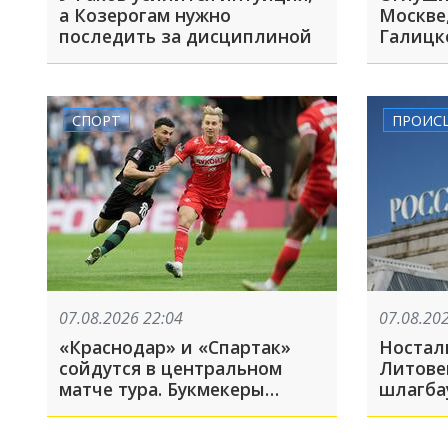
а Козерогам нужно
Москве
последить за дисциплиной
Галицк
знамен
Краснод
августа
СПОРТ
ПРОИС
07.08.2026 22:04
07.08.20
«Краснодар» и «Спартак»
Ностал
сойдутся в центральном
Литове
матче тура. Букмекеры
шлагба
назвали фаворита
сходил
обратн