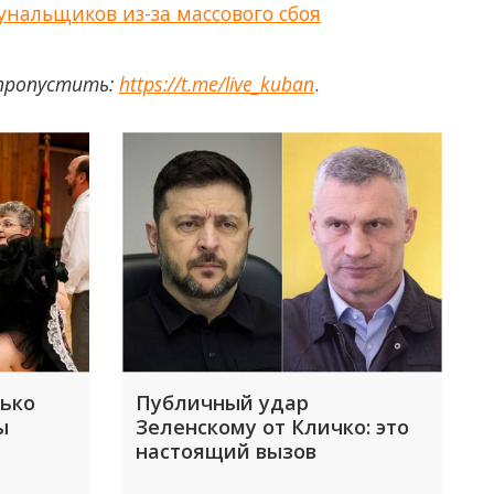
нальщиков из-за массового сбоя
 пропустить:
https://t.me/live_kuban
.
лько
Публичный удар
ы
Зеленскому от Кличко: это
настоящий вызов