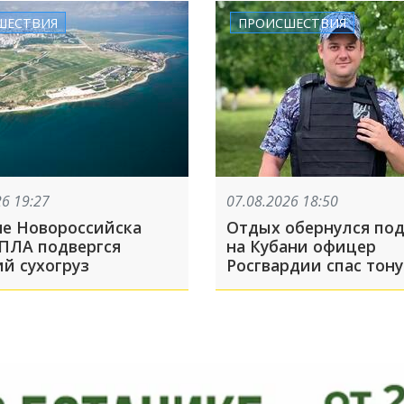
ой
ШЕСТВИЯ
ПРОИСШЕСТВИЯ
26 19:27
07.08.2026 18:50
не Новороссийска
Отдых обернулся под
БПЛА подвергся
на Кубани офицер
ий сухогруз
Росгвардии спас тон
мальчика на Должан
косе