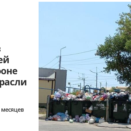
в
ей
фоне
трасли
7 месяцев