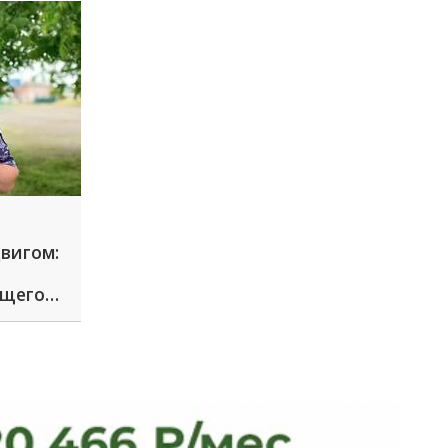
вигом:
ущего
ской