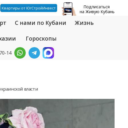
Подписаться
Квартиры от ЮгСтройИнвест
на Живую Кубань
рт
С нами по Кубани
Жизнь
хазии
Гороскопы
-70-14
украинской власти