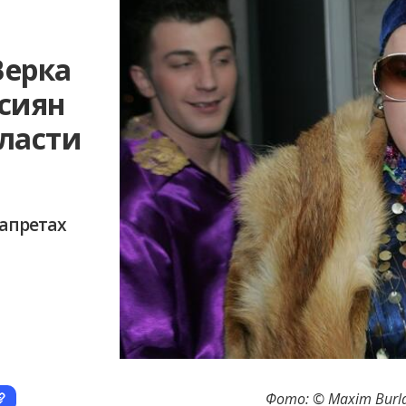
Верка
ссиян
власти
запретах
Фото: © Maxim Burlak