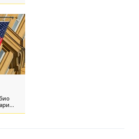
нбурге
био
тари
графии