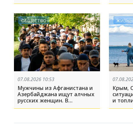
Нагови
находи
Спасат
прекра
ОБЩЕСТВО
ЖИЗНЬ
07.08.2026 10:53
07.08.20
Мужчины из Афганистана и
Крым, 
Азербайджана ищут алчных
ситуац
русских женщин. В
и топл
Ростовской области начали
Развоз
аннулировать гражданство
почему
из-за фиктивных браков
носят 