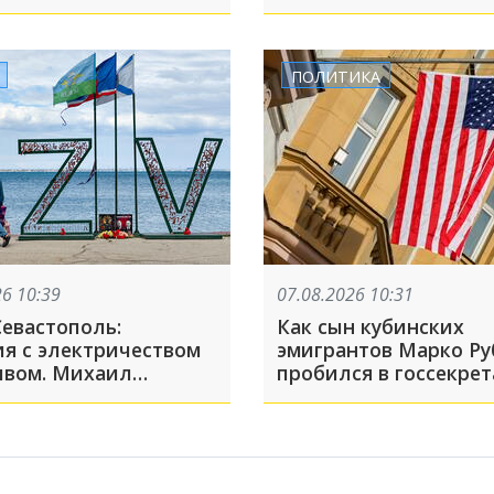
цыной уже год
Wildberries в Екатери
тся на пике Победы.
ельная операция
щена
ПОЛИТИКА
26 10:39
07.08.2026 10:31
Севастополь:
Как сын кубинских
ия с электричеством
эмигрантов Марко Ру
ивом. Михаил
пробился в госсекре
жаев объяснил,
США. Рассказываем о
 отлучения света
противоречивой био
массовый характер
главного дипломата
Америки