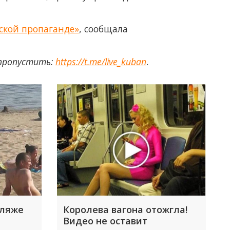
ской пропаганде»
, сообщала
 пропустить:
https://t.me/live_kuban
.
пляже
Королева вагона отожгла!
Видео не оставит