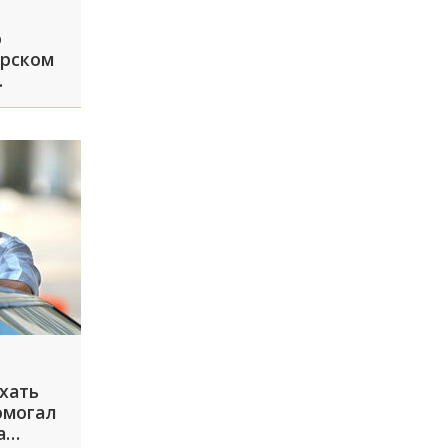
о
арском
орода
хать
омогал
а