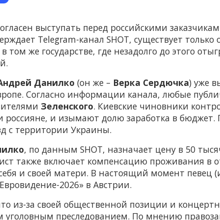
согласен выступать перед российскими заказчиками
тверждает Telegram-канал SHOT, существует только
в том же государстве, где незадолго до этого от
й.
Андрей Данилко
(он же –
Верка Сердючка
) уже 
Европе. Согласно информации канала, любые публ
авителями
Зеленского
. Киевские чиновники контр
 россияне, и изымают долю заработка в бюджет. 
зд с территории Украины.
нилко
, по данным SHOT, назначает цену в 50 тысяч
тист также включает компенсацию проживания в 
себя и своей матери. В настоящий момент певец (
«Евровидение-2026» в Австрии.
что из-за своей общественной позиции и концерт
им уголовным преследованием. По мнению правоза