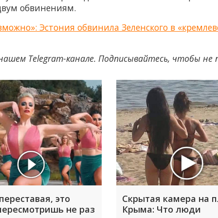
двум обвинениям.
зможно»: Эстония обвинила Зеленского в «кремлев
нашем Telegram-канале. Подписывайтесь, чтобы не
переставая, это
Скрытая камера на 
пересмотришь не раз
Крыма: Что люди