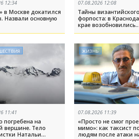
26 12:34
07.08.2026 12:08
» в Москве докатился
Тайны византийског
ы. Назвали основную
форпоста: в Краснод
крае возобновились
раскопки древнего г
Никопсия
ШЕСТВИЯ
ЖИЗНЬ
26 11:41
07.08.2026 11:39
о погребена на
«Просто не смог прое
й вершине. Тело
мимо»: как таксист п
истки Натальи
людям после атаки н