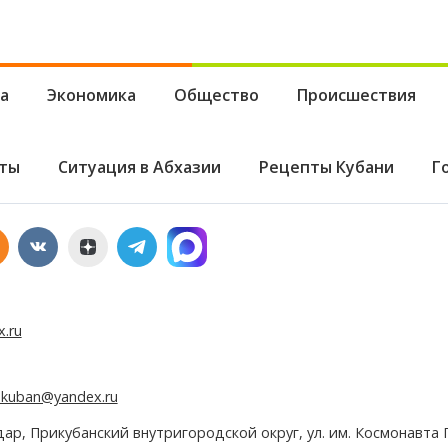
а
Экономика
Общество
Происшествия
ты
Ситуация в Абхазии
Рецепты Кубани
Г
x.ru
e.kuban@yandex.ru
дар, Прикубанский внутригородской округ, ул. им. Космонавта Г