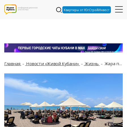
Квартиры от ЮгСтройИнвест
Главная
Новости «Живой Кубани»
Жизнь
Жара почти в 40 градусов идёт на Кубань