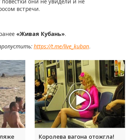
повестки они не увидели и не
росом встречи.
 ранее
«Живая Кубань»
.
 пропустить:
https://t.me/live_kuban
.
пляже
Королева вагона отожгла!