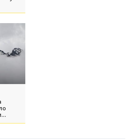
а
ло
и
д
обеды.
ия