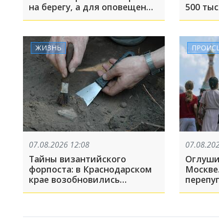
на берегу, а для оповещения
500 тыс
используют
громкоговорители
ЖИЗНЬ
ПРОИС
07.08.2026 12:08
07.08.20
Тайны византийского
Оглуши
форпоста: в Краснодарском
Москве
крае возобновились
перепуг
раскопки древнего города
Никопсия