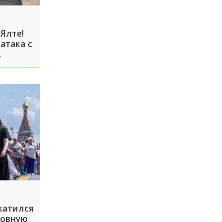
 Ялте!
атака с
катился
новную