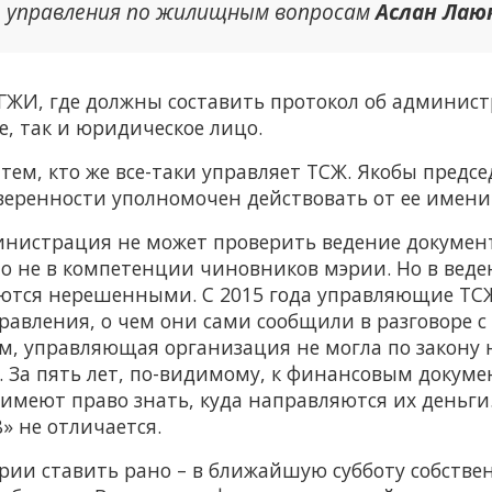
т управления по жилищным вопросам
Аслан Лаю
ГЖИ, где должны составить протокол об админи
, так и юридическое лицо.
тем, кто же все-таки управляет ТСЖ. Якобы председ
веренности уполномочен действовать от ее имени
министрация не может проверить ведение документ
то не в компетенции чиновников мэрии. Но в вед
аются нерешенными. С 2015 года управляющие ТС
равления, о чем они сами сообщили в разговоре 
ем, управляющая организация не могла по закону
 За пять лет, по-видимому, к финансовым докум
 имеют право знать, куда направляются их деньги
» не отличается.
рии ставить рано – в ближайшую субботу собстве