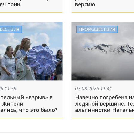
яч тонн
версию
ШЕСТВИЯ
ПРОИСШЕСТВИЯ
26 11:59
07.08.2026 11:41
тельный «взрыв» в
Навечно погребена н
. Жители
ледяной вершине. Те
ались, что это было?
альпинистки Наталь
Наговицыной уже го
находится на пике П
Спасательная операц