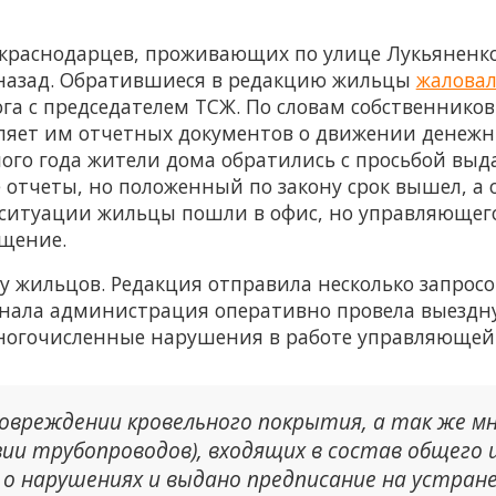
краснодарцев, проживающих по улице Лукьяненк
назад. Обратившиеся в редакцию жильцы
жаловал
ога с председателем ТСЖ. По словам собственнико
ет им отчетных документов о движении денежных
лого года жители дома обратились с просьбой в
отчеты, но положенный по закону срок вышел, а 
 ситуации жильцы пошли в офис, но управляющего
ащение.
у жильцов. Редакция отправила несколько запросо
игнала администрация оперативно провела выездну
многочисленные нарушения в работе управляющей
повреждении кровельного покрытия, а так же м
зии трубопроводов), входящих в состав общего
о нарушениях и выдано предписание на устранен