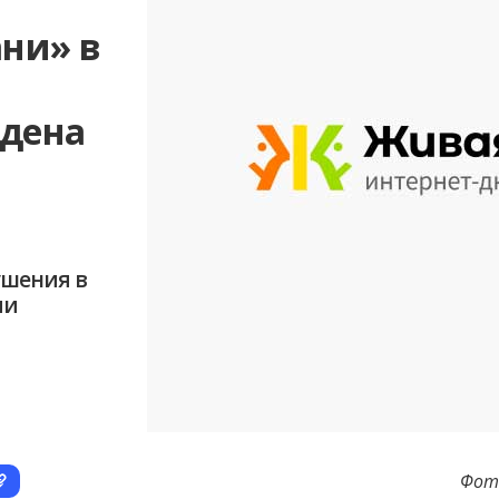
ни» в
едена
ушения в
ии
Фото