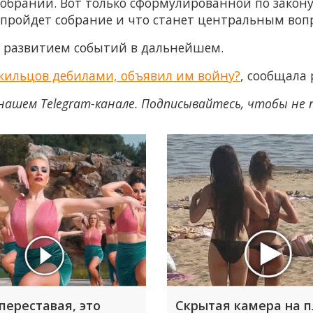
брании. Вот только сформулированной по закону 
 пройдет собрание и что станет центральным воп
а развитием событий в дальнейшем.
жильцов дебилами, объявил им войну?
, сообщала
нашем Telegram-канале. Подписывайтесь, чтобы не
переставая, это
Скрытая камера на 