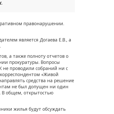
к
.
стративном правонарушении.
ателем является Догаева Е.В., а
.
ов, а также полноту отчетов о
ении прокуратуры. Вопросы
Ж не проводили собраний ни с
с корреспондентом «Живой
 направлять средства на решение
ентам не был допущен ни один
. В общем, открытостью
нники жилья будут обсуждать