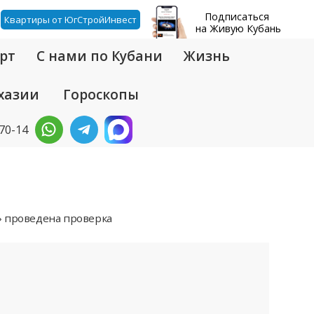
Подписаться
Квартиры от ЮгСтройИнвест
на Живую Кубань
рт
С нами по Кубани
Жизнь
хазии
Гороскопы
-70-14
» проведена проверка