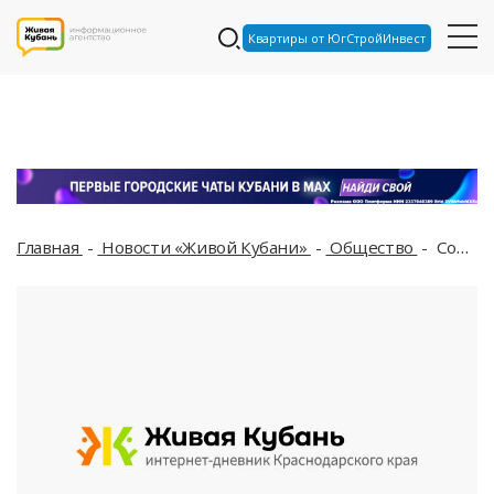
Квартиры от ЮгСтройИнвест
Главная
Новости «Живой Кубани»
Общество
Собчак отказалась молчать про смертельное ДТП в Сочи