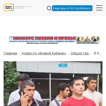
Квартиры от ЮгСтройИнвест
Главная
Новости «Живой Кубани»
Общество
В Краснодаре приезжих из Таджикистана и Узбекистана отправили в военкомат