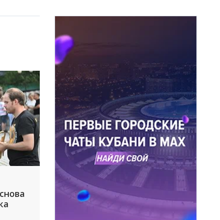
 снова
ка