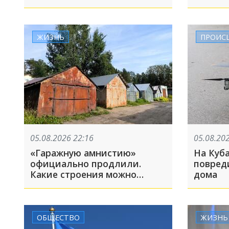
критики в личных
Архипо
отношениях
получи
5 авгус
ЖИЗНЬ
ПРОИС
05.08.2026 22:16
05.08.20
«Гаражную амнистию»
На Куб
официально продлили.
повред
Какие строения можно
дома
зарегистрировать?
ОБЩЕСТВО
ЖИЗНЬ