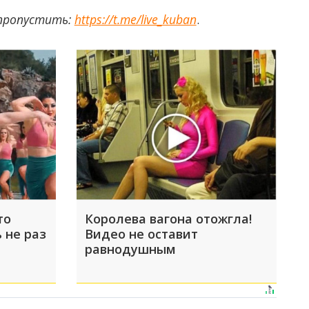
 пропустить:
https://t.me/live_kuban
.
то
Королева вагона отожгла!
 не раз
Видео не оставит
равнодушным