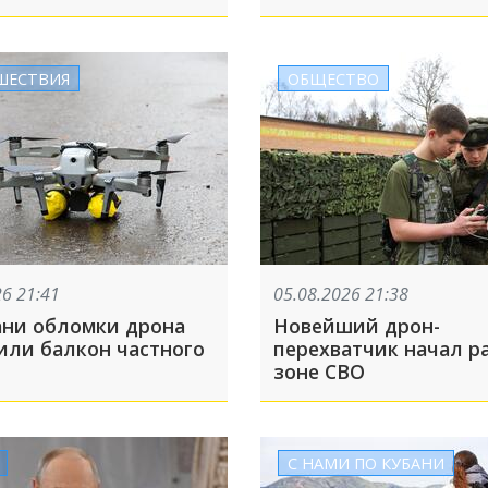
-Осиповке помогут
ть выплаты: ТОП-5 за
та
ШЕСТВИЯ
ОБЩЕСТВО
26 21:41
05.08.2026 21:38
ани обломки дрона
Новейший дрон-
или балкон частного
перехватчик начал ра
зоне СВО
С НАМИ ПО КУБАНИ