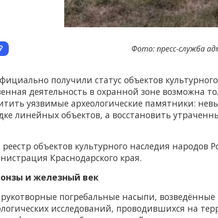
Фото: пресс-служба а
фициально получили статус объектов культурного
венная деятельность в охранной зоне возможна то
итить уязвимые археологические памятники: невы
дке линейных объектов, а восстановить утраченн
 реестр объектов культурного наследия народов Р
нистрация Краснодарского края.
ронзы и железный век
рукотворные погребальные насыпи, возведённые в
ологических исследований, проводившихся на те