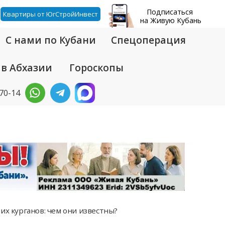
Подписаться
Квартиры от ЮгСтройИнвест
на Живую Кубань
С нами по Кубани
Спецоперация
 в Абхазии
Гороскопы
-70-14
их курганов: чем они известны?