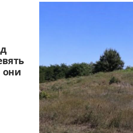
од
евять
м они