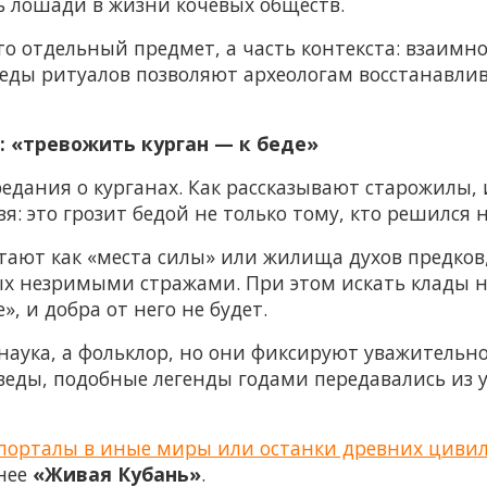
ь лошади в жизни кочевых обществ.
то отдельный предмет, а часть контекста: взаимн
леды ритуалов позволяют археологам восстанавли
 «тревожить курган — к беде»
едания о курганах. Как рассказывают старожилы, 
: это грозит бедой не только тому, кто решился на
стают как «места силы» или жилища духов предков
 незримыми стражами. При этом искать клады ник
, и добра от него не будет.
 наука, а фольклор, но они фиксируют уважитель
еды, подобные легенды годами передавались из ус
 порталы в иные миры или останки древних цивил
анее
«Живая Кубань»
.