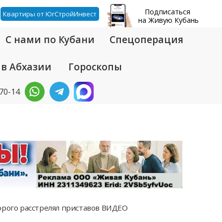
Подписаться
Квартиры от ЮгСтройИнвест
на Живую Кубань
С нами по Кубани
Спецоперация
 в Абхазии
Гороскопы
-70-14
орого расстрелял приставов ВИДЕО