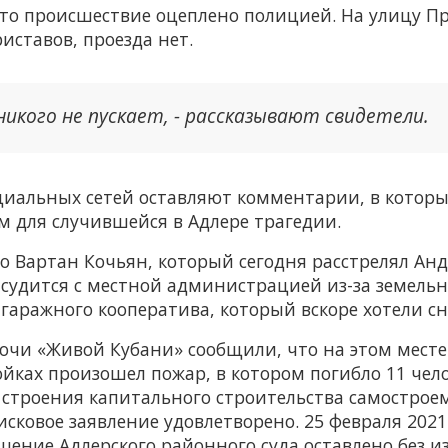
сто происшествие оцеплено полицией. На улицу Пр
иставов, проезда нет.
икого не пускает, - рассказывают свидетели.
иальных сетей оставляют комментарии, в которы
для случившейся в Адлере трагедии.
то Вартан Кочьян, который сегодня расстрелял Ан
я судится с местной администрацией из-за земель
гаражного кооператива, который вскоре хотели сн
очи «Живой Кубани» сообщили, что на этом месте
йках произошел пожар, в котором погибло 11 чело
 строения капитального строительства самостроем
исковое заявление удовлетворено. 25 февраля 202
ешение Адлерского районного суда оставлено без 