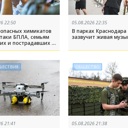
26 22:50
05.08.2026 22:35
 опасных химикатов
В парках Краснодара
ки БПЛА, семьям
зазвучит живая музы
их и пострадавших в
-Осиповке помогут
ть выплаты: ТОП-5 за
та
ШЕСТВИЯ
ОБЩЕСТВО
26 21:41
05.08.2026 21:38