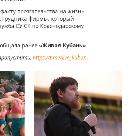
 факту посягательства на жизнь
 сотрудника фирмы, который
лужба СУ СК по Краснодарскому
сообщала ранее
«Живая Кубань»
.
 пропустить:
https://t.me/live_kuban
.