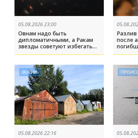
05.08.2026 23:00
05.08.20
Овнам надо быть
Разлив
дипломатичными, а Ракам
после ата
звезды советуют избегать
погибш
критики в личных
Архипо
отношениях
получи
5 авгус
ЖИЗНЬ
ПРОИС
05.08.2026 22:16
05.08.20