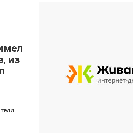
 имел
, из
л
атели