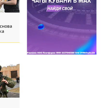
 снова
ка