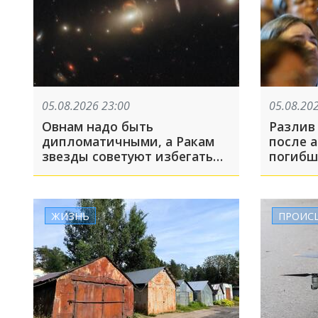
05.08.2026 23:00
05.08.20
Овнам надо быть
Разлив
дипломатичными, а Ракам
после ата
звезды советуют избегать
погибш
критики в личных
Архипо
отношениях
получи
5 авгус
ЖИЗНЬ
ПРОИС