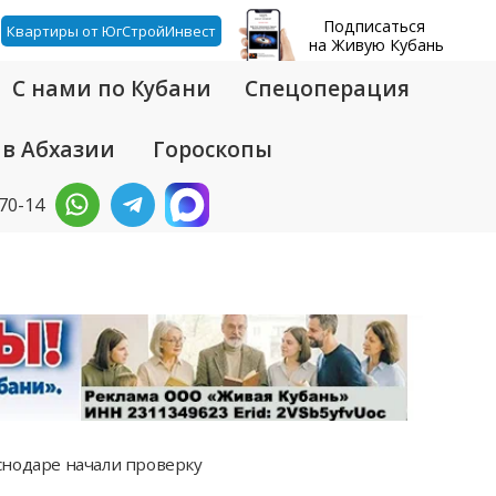
Подписаться
Квартиры от ЮгСтройИнвест
на Живую Кубань
С нами по Кубани
Спецоперация
 в Абхазии
Гороскопы
-70-14
снодаре начали проверку