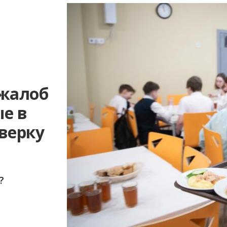
 жалоб
е в
верку
?