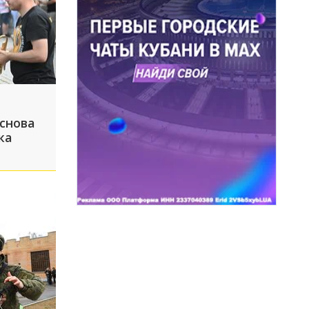
 снова
ка