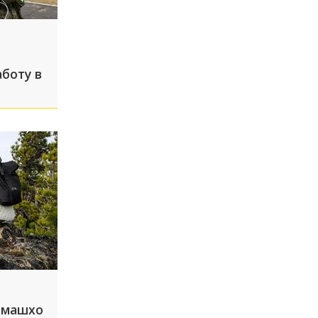
боту в
емашхо