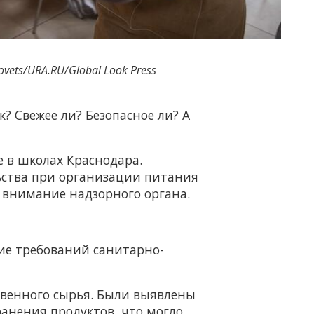
ovets/URA.RU/Global Look Press
? Свежее ли? Безопасное ли? А
е в школах Краснодара.
ьства при организации питания
 внимание надзорного органа.
ие требований санитарно-
твенного сырья. Были выявлены
анения продуктов, что могло