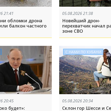
26 21:41
05.08.2026 21:38
ани обломки дрона
Новейший дрон-
или балкон частного
перехватчик начал ра
зоне СВО
С НАМИ ПО КУБАНИ
26 20:45
05.08.2026 20:34
око будет»:
Склон гор Шесси и С