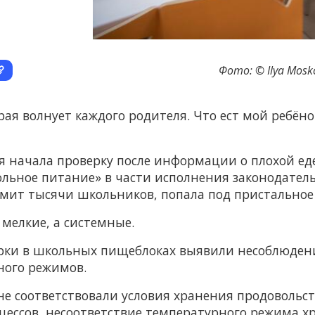
Фото: © Ilya Mosk
я волнует каждого родителя. Что ест мой ребёнок
я начала проверку после информации о плохой ед
ольное питание» в части исполнения законодател
рмит тысячи школьников, попала под пристальное
мелкие, а системные.
ерки в школьных пищеблоках выявили несоблюден
ного режимов.
не соответствовали условия хранения продовольс
ессов, несоответствие температурного режима хр