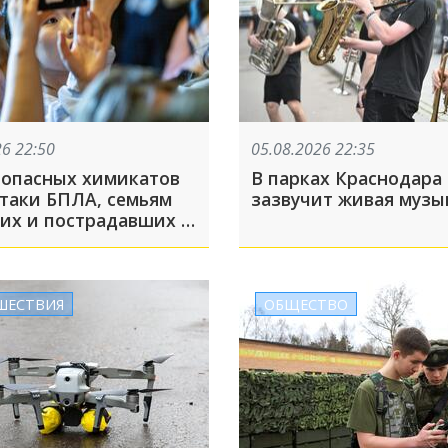
26 22:50
05.08.2026 22:35
 опасных химикатов
В парках Краснодара
ки БПЛА, семьям
зазвучит живая музы
их и пострадавших в
-Осиповке помогут
ть выплаты: ТОП-5 за
та
ШЕСТВИЯ
ОБЩЕСТВО