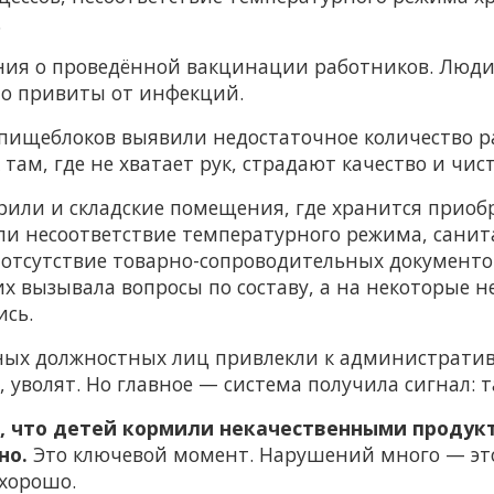
.
ения о проведённой вакцинации работников. Люди
что привиты от инфекций.
пищеблоков выявили недостаточное количество р
А там, где не хватает рук, страдают качество и чист
рили и складские помещения, где хранится прио
ли несоответствие температурного режима, санит
 отсутствие товарно-сопроводительных документо
их вызывала вопросы по составу, а на некоторые 
ись.
ных должностных лиц привлекли к административн
 уволят. Но главное — система получила сигнал: т
, что детей кормили некачественными продукт
но.
Это ключевой момент. Нарушений много — это 
 хорошо.