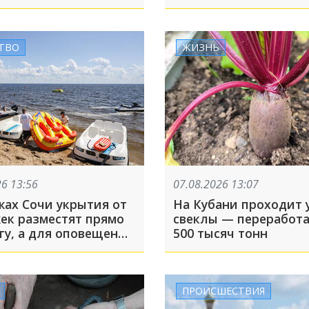
атом в Госдуму
ТВО
ЖИЗНЬ
26 13:56
07.08.2026 13:07
жах Сочи укрытия от
На Кубани проходит 
ек разместят прямо
свеклы — переработа
гу, а для оповещения
500 тысяч тонн
зуют
говорители
ПРОИСШЕСТВИЯ