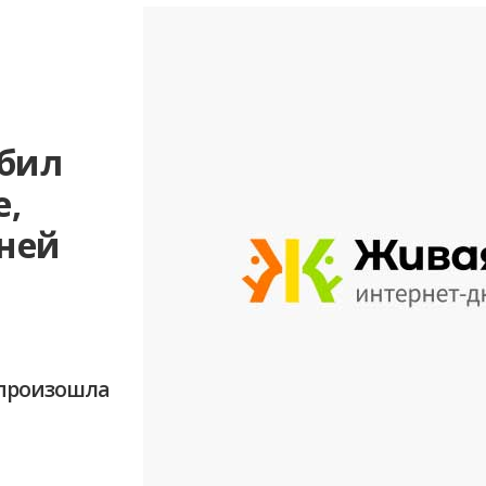
убил
е,
дней
 произошла