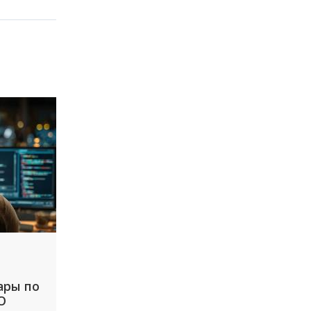
ары по
О