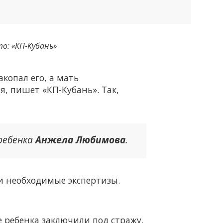
о: «КП-Кубань»
копал его, а мать
я, пишет «КП-Кубань». Так,
 ребенка
Анжела Любимова
.
и необходимые экспертизы.
е ребенка заключили под стражу.