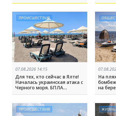
оказавшемуся в беде
кандид
ПРОИСШЕСТВИЯ
ОБЩЕС
07.08.2026 14:15
07.08.20
Для тех, кто сейчас в Ялте!
На пля
Началась украинская атака с
бомбеж
Черного моря. БПЛА
на бере
вынесло на берег
исполь
громко
ПРОИСШЕСТВИЯ
ЖИЗНЬ