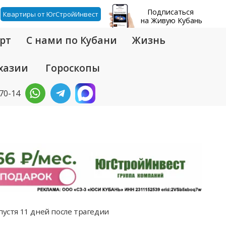
Подписаться
Квартиры от ЮгСтройИнвест
на Живую Кубань
рт
С нами по Кубани
Жизнь
хазии
Гороскопы
-70-14
пустя 11 дней после трагедии