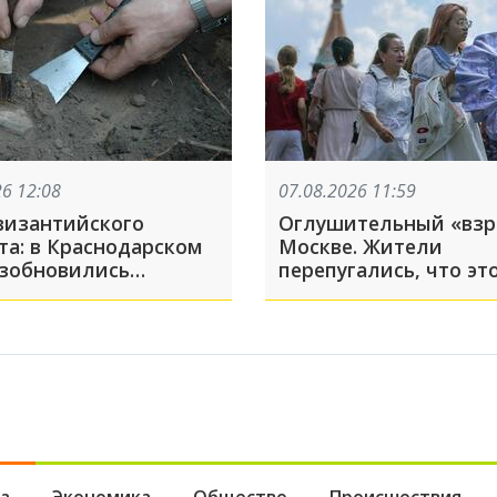
26 12:08
07.08.2026 11:59
византийского
Оглушительный «взр
та: в Краснодарском
Москве. Жители
озобновились
перепугались, что эт
ки древнего города
ия
а
Экономика
Общество
Происшествия