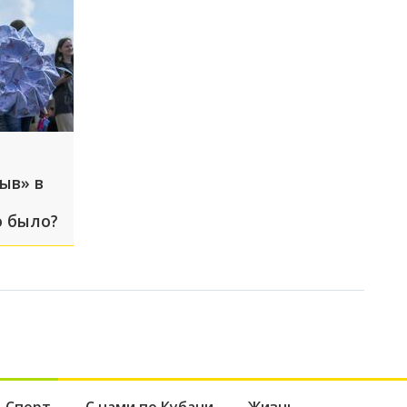
ыв» в
о было?
Спорт
С нами по Кубани
Жизнь