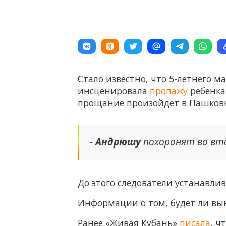
Стало известно, что 5-летнего м
инсценировала
пропажу
ребенка 
прощание произойдет в Пашковке
-
Андрюшу
похоронят во вто
До этого следователи устанавл
Информации о том, будет ли вын
Ранее «Живая Кубань»
писала
, ч