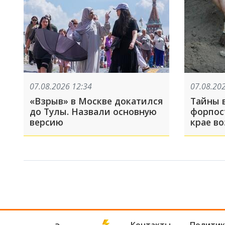
07.08.2026 12:34
07.08.20
«Взрыв» в Москве докатился
Тайны 
до Тулы. Назвали основную
форпос
версию
крае в
раскоп
Никопс
Контакты
Политик