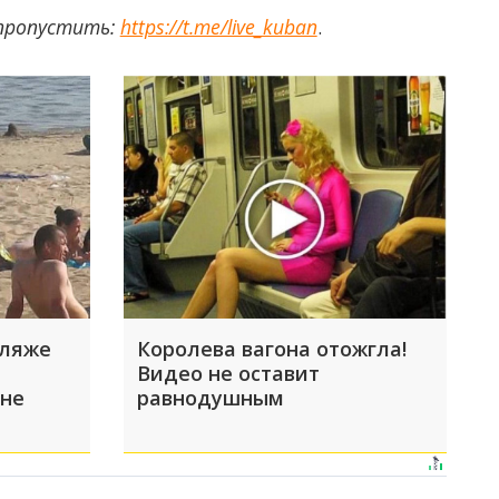
 пропустить:
https://t.me/live_kuban
.
пляже
Королева вагона отожгла!
Видео не оставит
 не
равнодушным