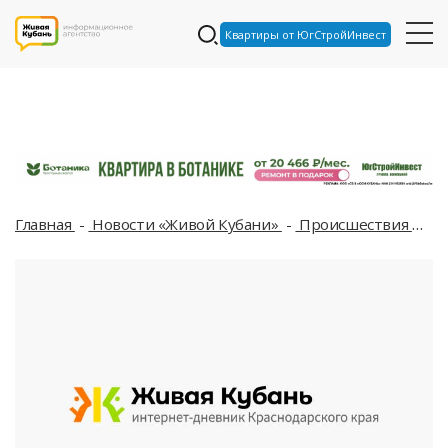
Квартиры от ЮгСтройИнвест
Главная
Новости «Живой Кубани»
Происшествия
По