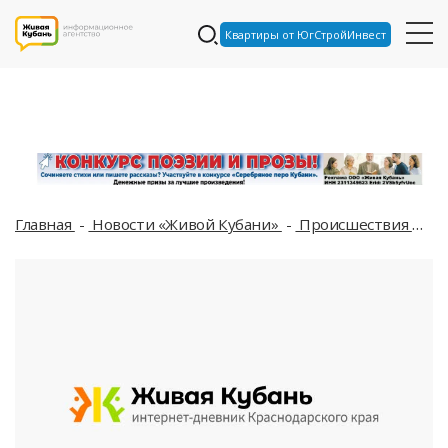
Квартиры от ЮгСтройИнвест
Главная
Новости «Живой Кубани»
Происшествия
В 