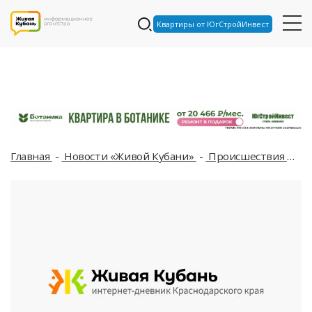
Квартиры от ЮгСтройИнвест
Главная
Новости «Живой Кубани»
Происшествия
В 