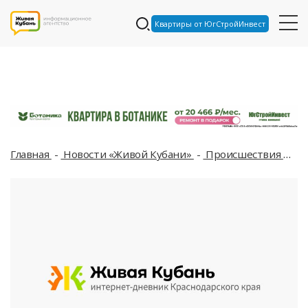
Квартиры от ЮгСтройИнвест
Главная
Новости «Живой Кубани»
Происшествия
Во