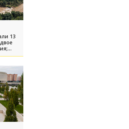
али 13
 двое
ия;
краине
что
спали