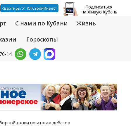
Подписаться
Квартиры от ЮгСтройИнвест
на Живую Кубань
рт
С нами по Кубани
Жизнь
хазии
Гороскопы
-70-14
борной гонки по итогам дебатов