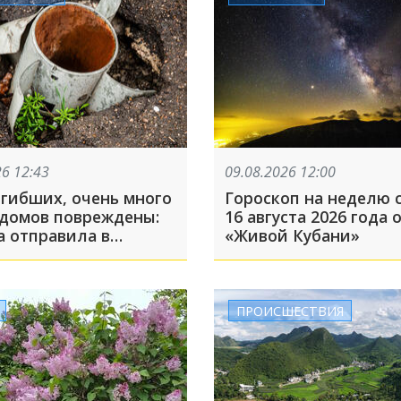
26 12:43
09.08.2026 12:00
огибших, очень много
Гороскоп на неделю с
домов повреждены:
16 августа 2026 года 
а отправила в
«Живой Кубани»
одскую область 308
отников, атака была
онами, на людей
вали взрывные
ПРОИСШЕСТВИЯ
ства