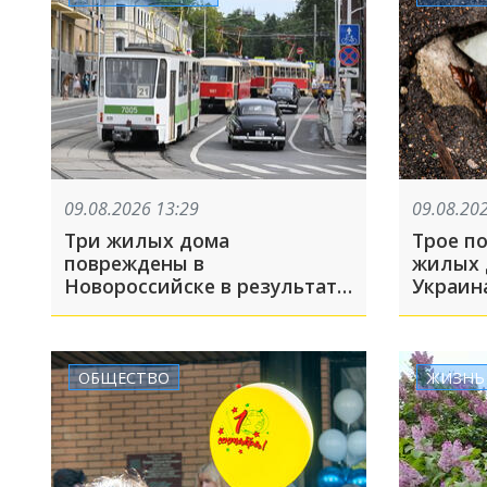
09.08.2026 13:29
09.08.20
Три жилых дома
Трое п
повреждены в
жилых 
Новороссийске в результате
Украин
атаки БПЛА
Белгор
беспил
FPV-др
сбрасы
ОБЩЕСТВО
ЖИЗНЬ
устрой