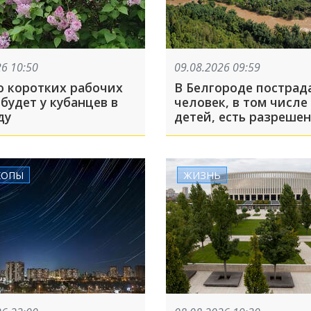
26 10:50
09.08.2026 09:59
о коротких рабочих
В Белгороде пострад
будет у кубанцев в
человек, в том числе
ду
детей, есть разрешен
Турция может дать У
своё старое оружие: 
произошло, пока вы 
КОПЫ
ЖИЗНЬ