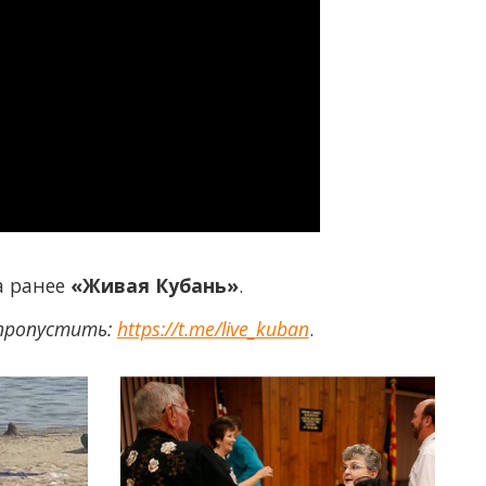
а ранее
«Живая Кубань»
.
 пропустить:
https://t.me/live_kuban
.