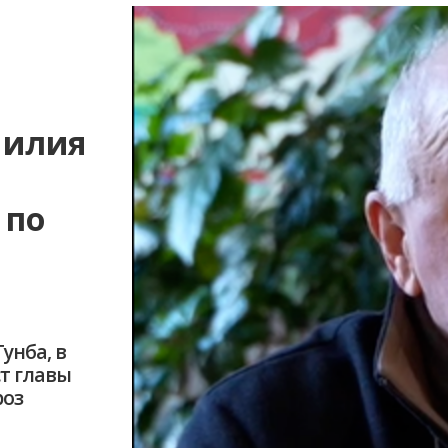
Пилия
 по
унба, в
ст главы
роз