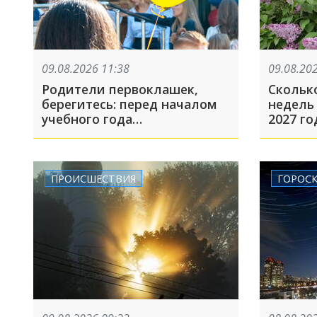
09.08.2026 11:38
09.08.20
Родители первоклашек,
Скольк
берегитесь: перед началом
недель 
учебного года
2027 го
активизировались
преступники. Что они
предлагают?
ПРОИСШЕСТВИЯ
ГОРОС