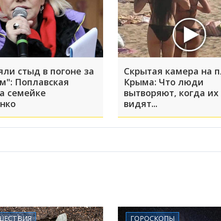
яли стыд в погоне за
Скрытая камера на 
м": Поплавская
Крыма: Что люди
а семейке
вытворяют, когда их
нко
видят...
ШЕСТВИЯ
ГОРОСКОПЫ