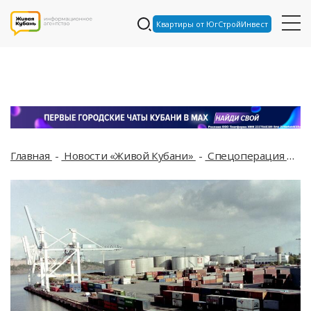
Квартиры от ЮгСтройИнвест
Главная
Новости «Живой Кубани»
Спецоперация
Тр