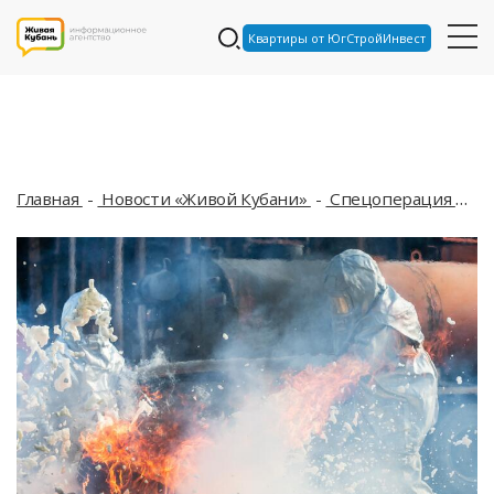
Квартиры от ЮгСтройИнвест
Главная
Новости «Живой Кубани»
Спецоперация
В 