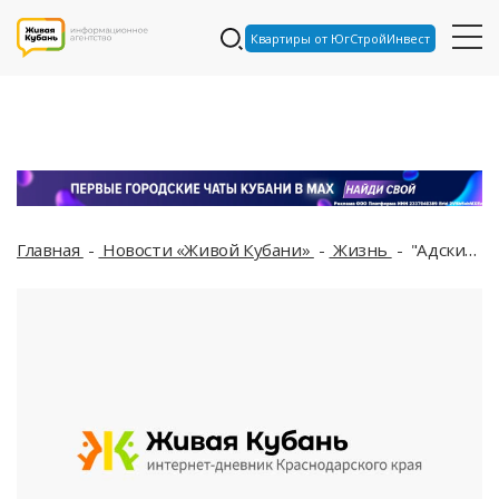
Квартиры от ЮгСтройИнвест
Главная
Новости «Живой Кубани»
Жизнь
"Адский эвакуатор" появился в Краснодарском крае